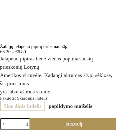
Žaliųjų jelapeno pipirų dribsniai 50g
Price
€
6.20
–
€
6.80
range:
Jalapeno pipiras bene vienas populiariausių
€6.20
prieskonių Lotynų
through
€6.80
Amerikos virtuvėje. Kadangi aitrumas slypi sėklose,
šis prieskonis
yra labai aštraus skonio.
Pakuotė
: Skardinis indelis
Skardinis indelis
papildymo maišelis
produkto
Į krepšelį
kiekis:
Žaliųjų