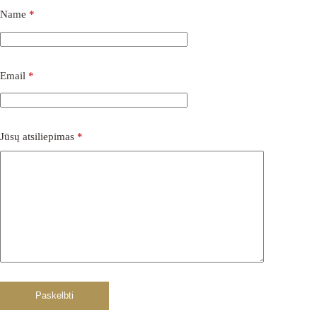
Name
*
Email
*
Jūsų atsiliepimas
*
Paskelbti