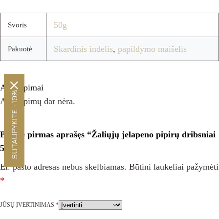
50g
Svoris
Skardinis indelis
,
papildymo maišelis
Pakuotė
Atsiliepimai
SUTAUPYKITE -10%
Atsiliepimų dar nėra.
Būkite pirmas aprašęs “Žaliųjų jelapeno pipirų dribsniai
50g”
El. pašto adresas nebus skelbiamas.
Būtini laukeliai pažymėti
*
JŪSŲ ĮVERTINIMAS
*