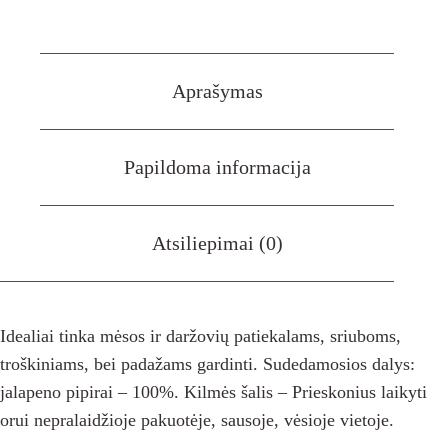
jelapeno
pipirų
dribsniai
50g
Aprašymas
Papildoma informacija
Atsiliepimai (0)
Idealiai tinka mėsos ir daržovių patiekalams, sriuboms,
troškiniams, bei padažams gardinti. Sudedamosios dalys:
jalapeno pipirai – 100%. Kilmės šalis – Prieskonius laikyti
orui nepralaidžioje pakuotėje, sausoje, vėsioje vietoje.