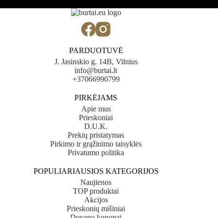
PARDUOTUVĖ
J. Jasinskio g. 14B, Vilnius
info@burtai.lt
+37066990799
PIRKĖJAMS
Apie mus
Prieskoniai
D.U.K.
Prekių pristatymas
Pirkimo ir grąžinimo taisyklės
Privatumo politika
POPULIARIAUSIOS KATEGORIJOS
Naujienos
TOP produktai
Akcijos
Prieskonių mišiniai
Dovanų kuponai