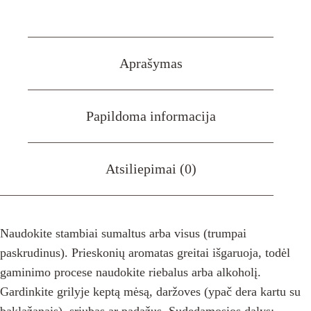
pipirai
(Rojaus
Grūdai),
žirneliais
50g
Aprašymas
Papildoma informacija
Atsiliepimai (0)
Naudokite stambiai sumaltus arba visus (trumpai
paskrudinus). Prieskonių aromatas greitai išgaruoja, todėl
gaminimo procese naudokite riebalus arba alkoholį.
Gardinkite grilyje keptą mėsą, daržoves (ypač dera kartu su