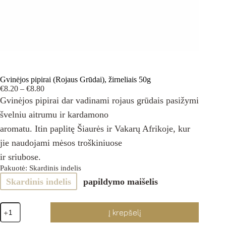
Gvinėjos pipirai (Rojaus Grūdai), žirneliais 50g
Price
€
8.20
–
€
8.80
range:
Gvinėjos pipirai dar vadinami rojaus grūdais pasižymi
€8.20
švelniu aitrumu ir kardamono
through
€8.80
aromatu. Itin paplitę Šiaurės ir Vakarų Afrikoje, kur
jie naudojami mėsos troškiniuose
ir sriubose.
Pakuotė
: Skardinis indelis
Skardinis indelis
papildymo maišelis
produkto
Į krepšelį
kiekis:
Gvinėjos