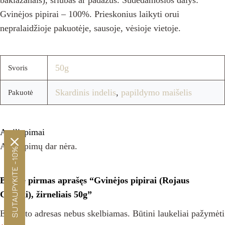
baklažanais), sriubas ar padažus. Sudedamosios dalys:
Gvinėjos pipirai – 100%. Prieskonius laikyti orui
nepralaidžioje pakuotėje, sausoje, vėsioje vietoje.
50g
Svoris
Skardinis indelis
,
papildymo maišelis
Pakuotė
Atsiliepimai
Atsiliepimų dar nėra.
SUTAUPYKITE -10%
Būkite pirmas aprašęs “Gvinėjos pipirai (Rojaus
Grūdai), žirneliais 50g”
El. pašto adresas nebus skelbiamas.
Būtini laukeliai pažymėti