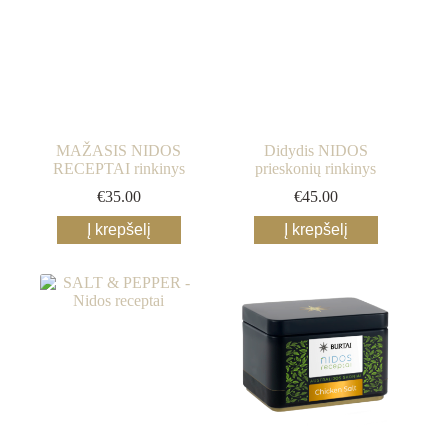
MAŽASIS NIDOS
Didydis NIDOS
RECEPTAI rinkinys
prieskonių rinkinys
€
35.00
€
45.00
Į krepšelį
Į krepšelį