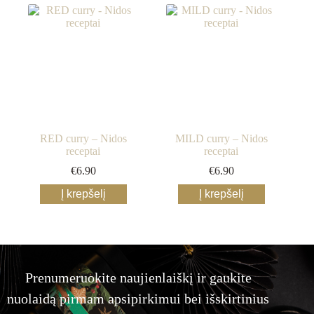
RED curry – Nidos
MILD curry – Nidos
receptai
receptai
€
6.90
€
6.90
Į krepšelį
Į krepšelį
Prenumeruokite naujienlaiškį ir gaukite
nuolaidą pirmam apsipirkimui bei išskirtinius