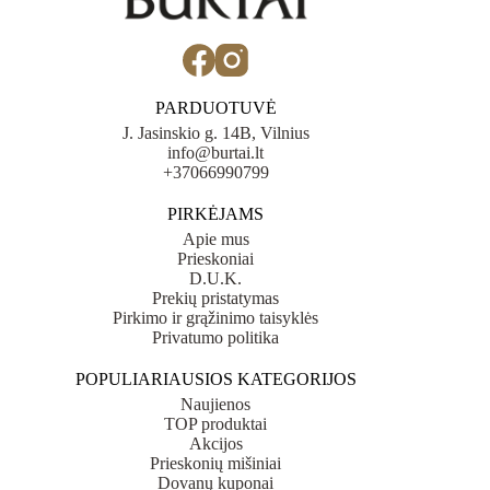
PARDUOTUVĖ
J. Jasinskio g. 14B, Vilnius
info@burtai.lt
+37066990799
PIRKĖJAMS
Apie mus
Prieskoniai
D.U.K.
Prekių pristatymas
Pirkimo ir grąžinimo taisyklės
Privatumo politika
POPULIARIAUSIOS KATEGORIJOS
Naujienos
TOP produktai
Akcijos
Prieskonių mišiniai
Dovanų kuponai