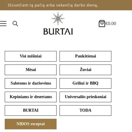
Skip
Išsiunčiam tą pačią arba sekančią darbo dieną,
to
content
€
0.00
Krepšelis
Visi mišiniai
Paukštienai
Mėsai
Žuviai
Salotoms ir daržovėms
Griliui ir BBQ
Kepiniams ir desertams
Universalūs prieskoniai
BURTAI
TODA
NIDOS receptai