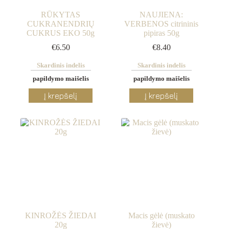
product
product
page
page
RŪKYTAS
NAUJIENA:
CUKRANENDRIŲ
VERBENOS citrininis
CUKRUS EKO 50g
pipiras 50g
€
6.50
€
8.40
Skardinis indelis
Skardinis indelis
papildymo maišelis
papildymo maišelis
This
This
Į krepšelį
Į krepšelį
product
product
has
has
multiple
multiple
variants.
variants.
The
The
options
options
may
may
be
be
chosen
chosen
on
on
the
the
product
product
page
page
KINROŽĖS ŽIEDAI
Macis gėlė (muskato
20g
žievė)