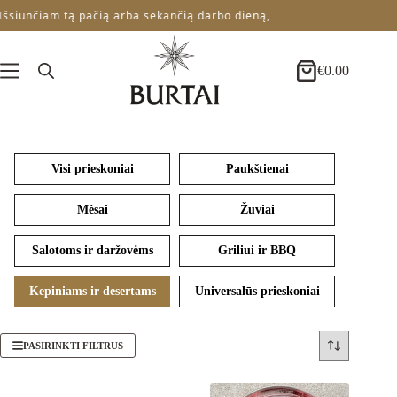
Skip
siunčiam tą pačią arba sekančią darbo dieną,
to
content
€
0.00
Krepšelis
Visi prieskoniai
Paukštienai
Mėsai
Žuviai
Salotoms ir daržovėms
Griliui ir BBQ
Kepiniams ir desertams
Universalūs prieskoniai
PASIRINKTI FILTRUS