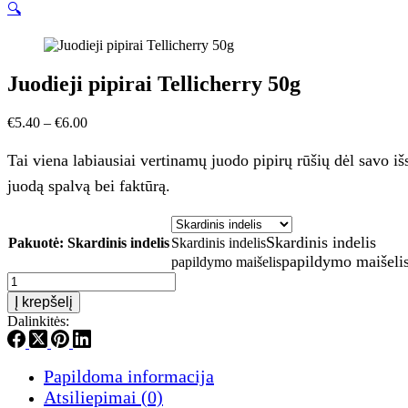
🔍
Juodieji pipirai Tellicherry 50g
Price
€
5.40
–
€
6.00
range:
€5.40
Tai viena labiausiai vertinamų juodo pipirų rūšių dėl savo išs
through
juodą spalvą bei faktūrą.
€6.00
Skardinis indelis
Pakuotė
: Skardinis indelis
Skardinis indelis
papildymo maišeli
papildymo maišelis
produkto
kiekis:
Į krepšelį
Juodieji
Dalinkitės:
pipirai
Tellicherry
50g
Papildoma informacija
Atsiliepimai (0)