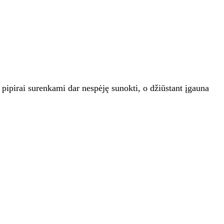
ji pipirai surenkami dar nespėję sunokti, o džiūstant įgauna