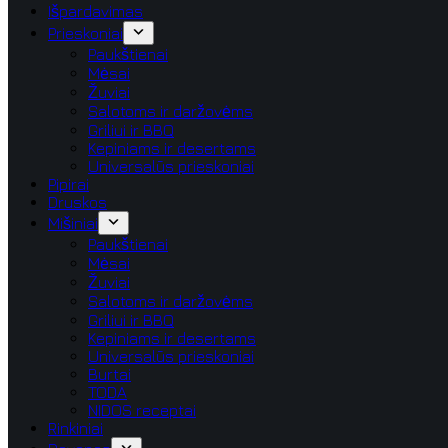
Išpardavimas
Prieskoniai
Paukštienai
Mėsai
Žuviai
Salotoms ir daržovėms
Griliui ir BBQ
Kepiniams ir desertams
Universalūs prieskoniai
Pipirai
Druskos
Mišiniai
Paukštienai
Mėsai
Žuviai
Salotoms ir daržovėms
Griliui ir BBQ
Kepiniams ir desertams
Universalūs prieskoniai
Burtai
TODA
NIDOS receptai
Rinkiniai