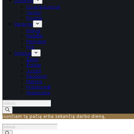
Dovanos
Dovanų kuponai
Verslui
Knygos
Pagardai
Aliejus
Padažai
Marinatai
Kita
Arbatos
Žalioji
Žolelių
Juodoji
Raudonoji
Matcha
Prieskoninė
Aksesuarai
Products
search
čiam tą pačią arba sekančią darbo dieną,
Products
search