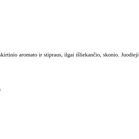
kirtinio aromato ir stipraus, ilgai išliekančio, skonio. Juodie
s