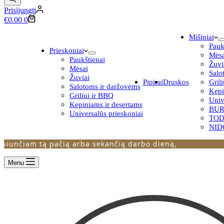
Prisijungti
Krepšelis
€
0.00
0
Mišiniai
Pauk
Prieskoniai
Mėsa
Paukštienai
Žuvi
Mėsai
Salo
Žuviai
Pipirai
Druskos
Gril
Salotoms ir daržovėms
Kepi
Griliui ir BBQ
Univ
Kepiniams ir desertams
BUR
Universalūs prieskoniai
TO
NIDO
čiam tą pačią arba sekančią darbo dieną,
Menu