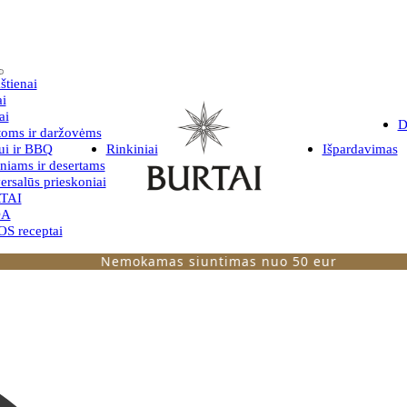
štienai
i
ai
D
toms ir daržovėms
iui ir BBQ
Rinkiniai
Išpardavimas
niams ir desertams
ersalūs prieskoniai
TAI
DA
S receptai
Nemokamas siuntimas nuo 50 eur