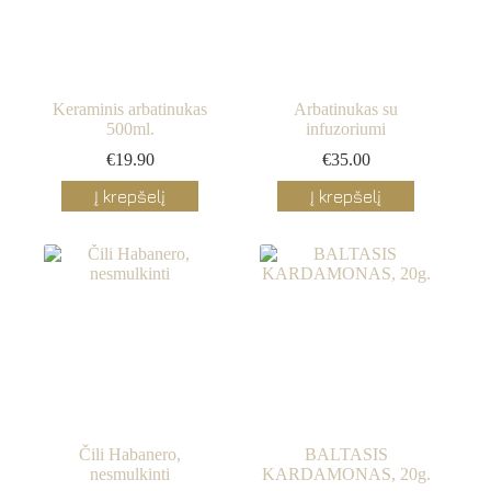
Keraminis arbatinukas
Arbatinukas su
500ml.
infuzoriumi
€
19.90
€
35.00
Į krepšelį
Į krepšelį
Čili Habanero,
BALTASIS
nesmulkinti
KARDAMONAS, 20g.