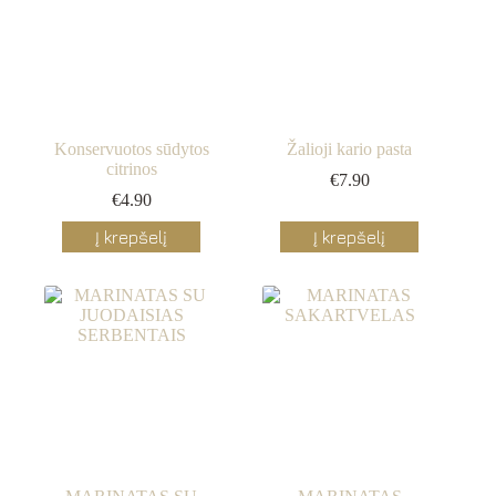
Konservuotos sūdytos
Žalioji kario pasta
citrinos
€
7.90
€
4.90
Į krepšelį
Į krepšelį