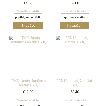
€
4.50
€
4.60
Skardinis indelis
Skardinis indelis
papildymo maišelis
papildymo maišelis
This
This
Į krepšelį
Į krepšelį
product
product
has
has
multiple
multiple
variants.
variants.
The
The
options
options
may
may
be
be
chosen
chosen
on
on
the
the
product
product
page
page
UME skonio skrudintas
PENJA pipirai, žirneliais
sezamas 50g
50g
€
12.30
€
8.40
Skardinis indelis
Skardinis indelis