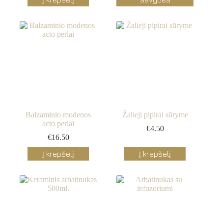
has
multiple
variants.
The
options
may
be
chosen
on
the
product
page
Balzaminio modenos
Žalieji pipirai sūryme
acto perlai
€
4.50
€
16.50
Į krepšelį
Į krepšelį