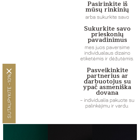
Pasirinkite iš
mūsų rinkinių
arba sukurkite savo
Sukurkite savo
prieskonių
pavadinimus
mes juos paversime
individualaus dizaino
etiketėmis ir dėžutėmis.
Pasveikinkite
partnerius ar
SUTAUPYKITE -10%
darbuotojus su
ypač asmeniška
dovana
– individualia pakuote su
palinkėjimu ir vardu.