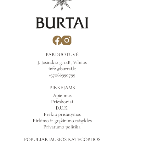
PARDUOTUVĖ
J. Jasinskio g. 14B, Vilnius
info@burtai.lt
+37066990799
PIRKĖJAMS
Apie mus
Prieskoniai
D.U.K.
Prekių pristatymas
Pirkimo ir grąžinimo taisyklės
Privatumo politika
POPULIARIAUSIOS KATEGORIJOS