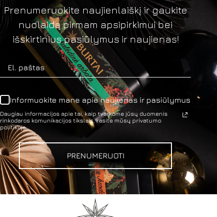
Prenumeruokite naujienlaiškį ir gaukite
nuolaidą pirmam apsipirkimui bei
išskirtinius pasiūlymus ir naujienas!
Informuokite mane apie naujienas ir pasiūlymus
Daugiau informacijos apie tai, kaip tvarkome jūsų duomenis
rinkodaros komunikacijos tikslais, rasite mūsų privatumo
politikoje.
PRENUMERUOTI