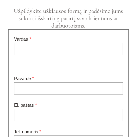
Užpildykite užklausos formą ir padėsime jums
sukurti išskirtinę patirtį savo klientams ar
darbuotojams.
Vardas
*
Pavardė
*
El. paštas
*
Tel. numeris
*