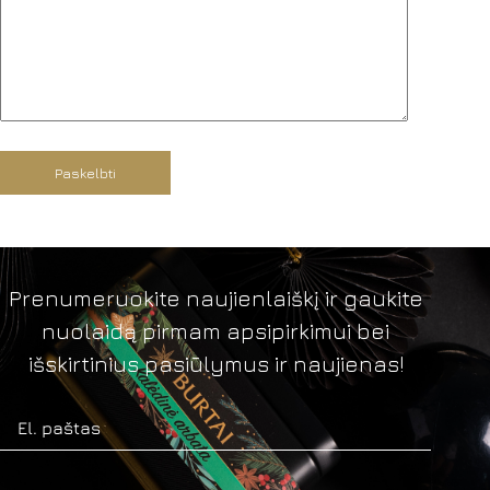
Paskelbti
Prenumeruokite naujienlaiškį ir gaukite
nuolaidą pirmam apsipirkimui bei
išskirtinius pasiūlymus ir naujienas!