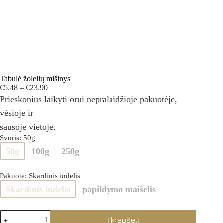
Tabulė žolelių mišinys
Price
€
5.48
–
€
23.90
range:
Prieskonius laikyti orui nepralaidžioje pakuotėje,
€5.48
vėsioje ir
through
€23.90
sausoje vietoje.
Svoris
: 50g
50g
100g
250g
Pakuotė
: Skardinis indelis
Skardinis indelis
papildymo maišelis
produkto
Į krepšelį
kiekis: