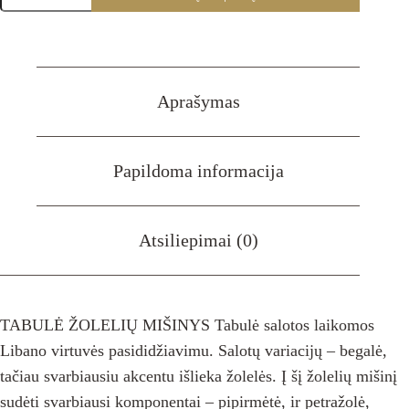
Tabulė
žolelių
mišinys
Aprašymas
Papildoma informacija
Atsiliepimai (0)
TABULĖ ŽOLELIŲ MIŠINYS Tabulė salotos laikomos
Libano virtuvės pasididžiavimu. Salotų variacijų – begalė,
tačiau svarbiausiu akcentu išlieka žolelės. Į šį žolelių mišinį
sudėti svarbiausi komponentai – pipirmėtė, ir petražolė,