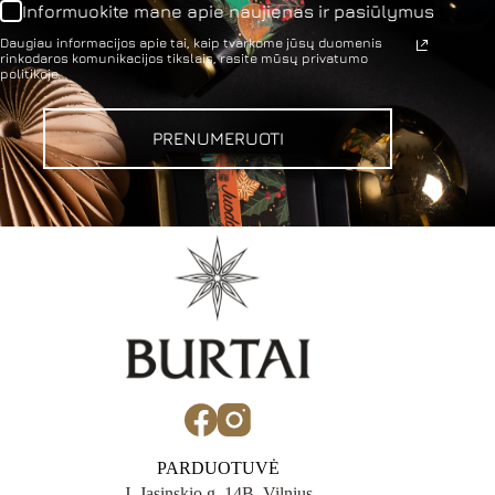
Informuokite mane apie naujienas ir pasiūlymus
Daugiau informacijos apie tai, kaip tvarkome jūsų duomenis
rinkodaros komunikacijos tikslais, rasite mūsų privatumo
politikoje.
PRENUMERUOTI
PARDUOTUVĖ
J. Jasinskio g. 14B, Vilnius