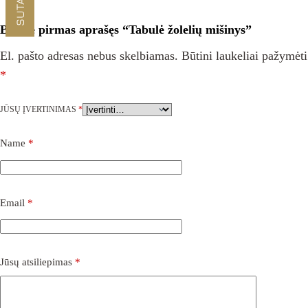
Būkite pirmas aprašęs “Tabulė žolelių mišinys”
El. pašto adresas nebus skelbiamas.
Būtini laukeliai pažymėti
*
JŪSŲ ĮVERTINIMAS
*
Name
*
Email
*
Jūsų atsiliepimas
*