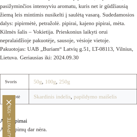
pasižyminčios intensyviu aromatu, kuris net ir gūdžiausią
žiemą leis mintimis nusikelti į saulėtą vasarą. Sudedamosios
dalys: pipirmėtė, petražolė. pipirai, kajeno pipirai, mėta.
Kilmės šalis – Vokietija. Prieskonius laikyti orui
nepralaidžioje pakuotėje, sausoje, vėsioje vietoje.
Pakuotojas: UAB „Buriam“ Latvių g.51, LT-08113, Vilnius,
Lietuva. Geriausias iki: 2024.09.30
50g
,
100g
,
250g
Svoris
Skardinis indelis
,
papildymo maišelis
Pakuotė
SUTAUPYKITE -10%
Atsiliepimai
Atsiliepimų dar nėra.