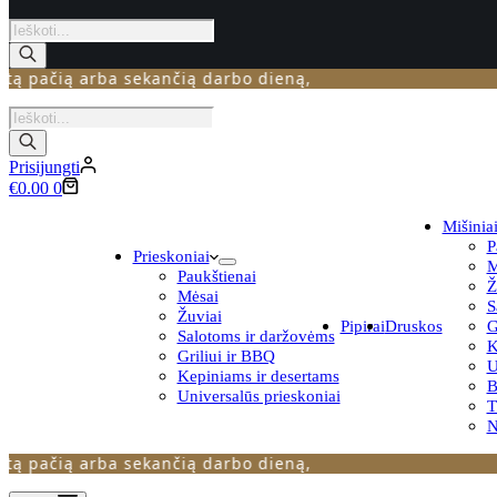
Products
search
ačią arba sekančią darbo dieną,
Products
search
Prisijungti
Krepšelis
€
0.00
0
Mišinia
P
Prieskoniai
M
Paukštienai
Ž
Mėsai
S
Žuviai
Pipirai
Druskos
G
Salotoms ir daržovėms
K
Griliui ir BBQ
U
Kepiniams ir desertams
B
Universalūs prieskoniai
N
ačią arba sekančią darbo dieną,