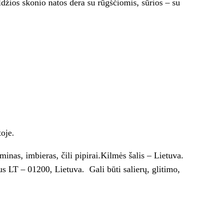
ldžios skonio natos dera su rūgščiomis, sūrios – su
toje.
minas, imbieras, čili pipirai.Kilmės šalis – Lietuva.
us LT – 01200, Lietuva. Gali būti salierų, glitimo,