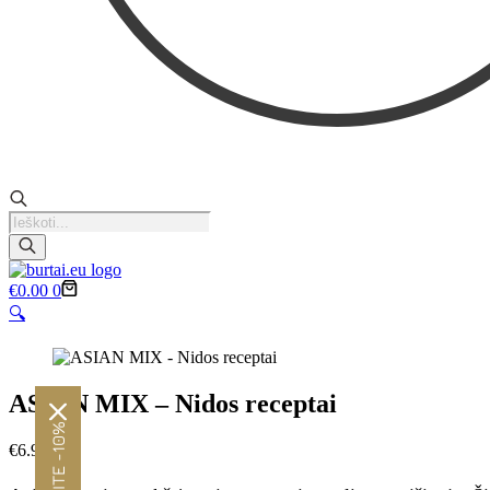
Products
search
Krepšelis
€
0.00
0
🔍
ASIAN MIX – Nidos receptai
€
6.90