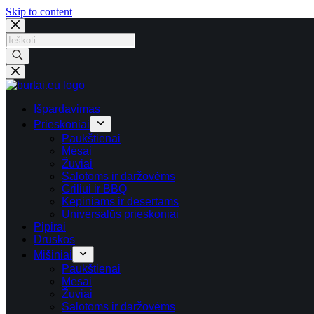
Skip
Skip to content
to
content
Products
search
Išpardavimas
Prieskoniai
Paukštienai
Mėsai
Žuviai
Salotoms ir daržovėms
Griliui ir BBQ
Kepiniams ir desertams
Universalūs prieskoniai
Pipirai
Druskos
Mišiniai
Paukštienai
Mėsai
Žuviai
Salotoms ir daržovėms