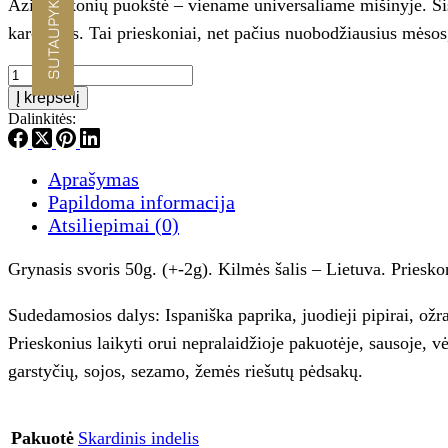
SUTAUPYKITE -10%
Azijos skonių puokštė – viename universaliame mišinyje. Šis 
karčiomis. Tai prieskoniai, net pačius nuobodžiausius mėsos,
produkto
kiekis:
Į krepšelį
ASIAN
Dalinkitės:
MIX
-
Nidos
Aprašymas
receptai
Papildoma informacija
Atsiliepimai (0)
Grynasis svoris 50g. (+-2g). Kilmės šalis – Lietuva. Prieskon
Sudedamosios dalys: Ispaniška paprika, juodieji pipirai, ožr
Prieskonius laikyti orui nepralaidžioje pakuotėje, sausoje, 
garstyčių, sojos, sezamo, žemės riešutų pėdsakų.
Pakuotė
Skardinis indelis