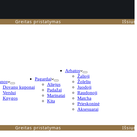
Greitas pristatymas
Išsiunčiam 
Arbatos
Žalioji
Pagardai
anos
Žolelių
Aliejus
Dovanų kuponai
Juodoji
Padažai
Verslui
Raudonoji
Marinatai
Knygos
Matcha
Kita
Prieskoninė
Aksesuarai
Greitas pristatymas
Išsiunčiam 