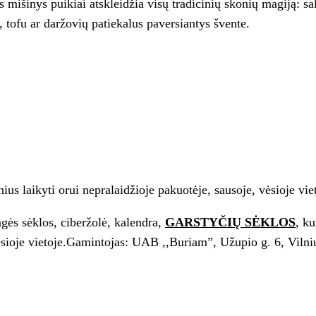
mišinys puikiai atskleidžia visų tradicinių skonių magiją: sa
 tofu ar daržovių patiekalus paversiantys švente.
ius laikyti orui nepralaidžioje pakuotėje, sausoje, vėsioje vie
agės sėklos, ciberžolė, kalendra,
GARSTYČIŲ SĖKLOS
, ku
vėsioje vietoje.Gamintojas: UAB ,,Buriam”, Užupio g. 6, Vilni