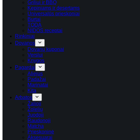
Griliui ir BBQ
Kepiniams ir desertams
Universalūs prieskoniai
Burtai
TODA
NIDOS receptai
Rinkiniai
Dovanos
Dovanų kuponai
Verslui
Knygos
Pagardai
Aliejus
Padažai
Marinatai
Kita
Arbatos
Žalioji
Žolelių
Juodoji
Raudonoji
Matcha
Prieskoninė
Aksesuarai