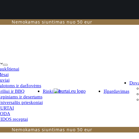
Nemokamas siuntimas nuo 50 eur
i
aukštienai
ėsai
uviai
Dov
alotoms ir daržovėms
riliui ir BBQ
Rinkiniai
Išpardavimas
epiniams ir desertams
niversalūs prieskoniai
URTAI
TODA
IDOS receptai
Nemokamas siuntimas nuo 50 eur