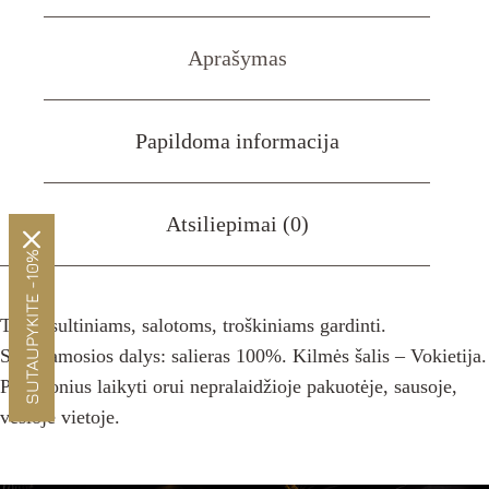
20g
Aprašymas
Papildoma informacija
Atsiliepimai (0)
SUTAUPYKITE -10%
Tinka sultiniams, salotoms, troškiniams gardinti.
Sudedamosios dalys: salieras 100%. Kilmės šalis – Vokietija.
Prieskonius laikyti orui nepralaidžioje pakuotėje, sausoje,
vėsioje vietoje.