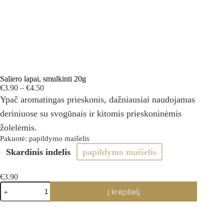
Saliero lapai, smulkinti 20g
Price
€
3.90
–
€
4.50
range:
Ypač aromatingas prieskonis, dažniausiai naudojamas
€3.90
deriniuose su svogūnais ir kitomis prieskoninėmis
through
€4.50
žolelėmis.
Pakuotė
: papildymo maišelis
Skardinis indelis
papildymo maišelis
€
3.90
produkto
Į krepšelį
kiekis:
Saliero
lapai,
smulkinti