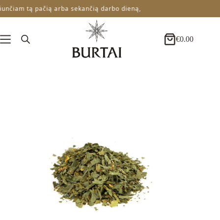
Skip
unčiam tą pačią arba sekančią darbo dieną,
to
content
€
0.00
Krepšelis