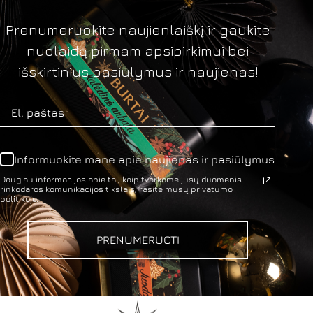
Prenumeruokite naujienlaiškį ir gaukite
nuolaidą pirmam apsipirkimui bei
išskirtinius pasiūlymus ir naujienas!
Informuokite mane apie naujienas ir pasiūlymus
Daugiau informacijos apie tai, kaip tvarkome jūsų duomenis
rinkodaros komunikacijos tikslais, rasite mūsų privatumo
politikoje.
PRENUMERUOTI