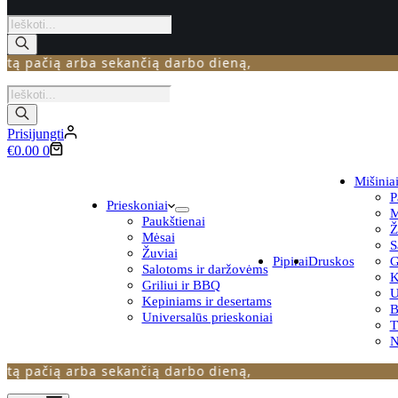
Products
search
ačią arba sekančią darbo dieną,
Products
search
Prisijungti
Krepšelis
€
0.00
0
Mišinia
P
Prieskoniai
M
Paukštienai
Ž
Mėsai
S
Žuviai
Pipirai
Druskos
G
Salotoms ir daržovėms
K
Griliui ir BBQ
U
Kepiniams ir desertams
B
Universalūs prieskoniai
N
ačią arba sekančią darbo dieną,