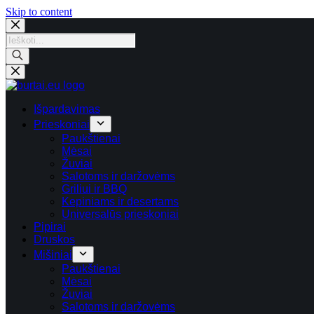
Skip
Skip to content
to
content
Products
search
Išpardavimas
Prieskoniai
Paukštienai
Mėsai
Žuviai
Salotoms ir daržovėms
Griliui ir BBQ
Kepiniams ir desertams
Universalūs prieskoniai
Pipirai
Druskos
Mišiniai
Paukštienai
Mėsai
Žuviai
Salotoms ir daržovėms