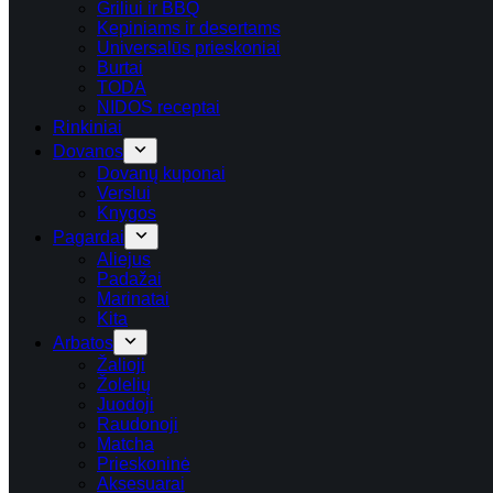
Griliui ir BBQ
Kepiniams ir desertams
Universalūs prieskoniai
Burtai
TODA
NIDOS receptai
Rinkiniai
Dovanos
Dovanų kuponai
Verslui
Knygos
Pagardai
Aliejus
Padažai
Marinatai
Kita
Arbatos
Žalioji
Žolelių
Juodoji
Raudonoji
Matcha
Prieskoninė
Aksesuarai