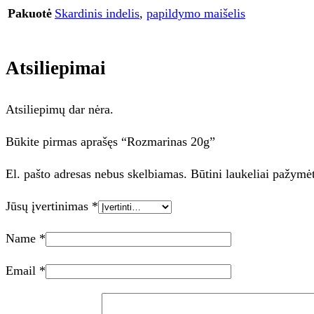
Pakuotė
Skardinis indelis
,
papildymo maišelis
Atsiliepimai
Atsiliepimų dar nėra.
Būkite pirmas aprašęs “Rozmarinas 20g”
El. pašto adresas nebus skelbiamas.
Būtini laukeliai pažymė
Jūsų įvertinimas
*
Name
*
Email
*