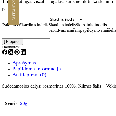
SUTAUPYKITE -10%
Tai aromatingas visžalis augalas, kuris ne tik tinka skaninti 
through
patiekalų.
€4.30
Skardinis indelis
Pakuotė
: Skardinis indelis
Skardinis indelis
papildymo maišeli
papildymo maišelis
produkto
kiekis:
Į krepšelį
Rozmarinas
Dalinkitės:
20g
Aprašymas
Papildoma informacija
Atsiliepimai (0)
Sudedamosios dalys: rozmarinas 100%. Kilmės šalis – Vokietij
Svoris
20g