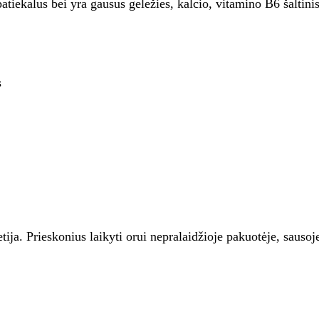
patiekalus bei yra gausus geležies, kalcio, vitamino B6 šaltinis
s
a. Prieskonius laikyti orui nepralaidžioje pakuotėje, sausoje,