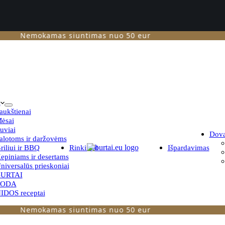
Nemokamas siuntimas nuo 50 eur
i
aukštienai
ėsai
uviai
Dov
alotoms ir daržovėms
riliui ir BBQ
Rinkiniai
Išpardavimas
epiniams ir desertams
niversalūs prieskoniai
URTAI
TODA
IDOS receptai
Nemokamas siuntimas nuo 50 eur