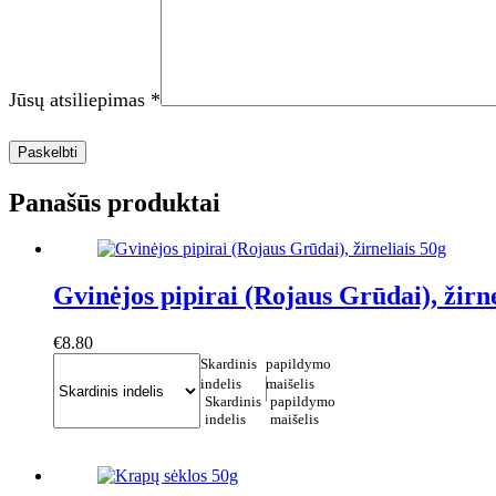
Jūsų atsiliepimas
*
Paskelbti
Panašūs produktai
Gvinėjos pipirai (Rojaus Grūdai), žirne
€
8.80
Skardinis
papildymo
indelis
maišelis
Skardinis
papildymo
indelis
maišelis
This
Į krepšelį
product
has