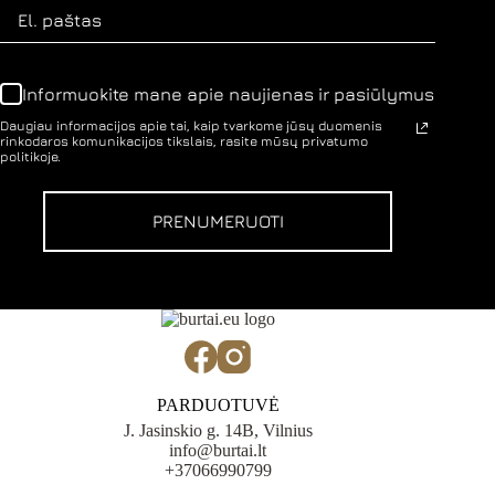
Informuokite mane apie naujienas ir pasiūlymus
Daugiau informacijos apie tai, kaip tvarkome jūsų duomenis
rinkodaros komunikacijos tikslais, rasite mūsų privatumo
politikoje.
PRENUMERUOTI
PARDUOTUVĖ
J. Jasinskio g. 14B, Vilnius
info@burtai.lt
+37066990799