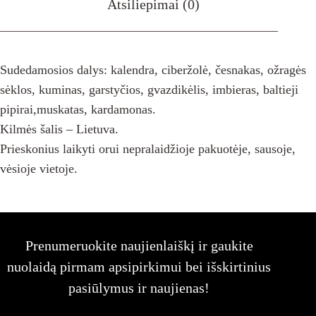
Atsiliepimai (0)
Sudedamosios dalys: kalendra, ciberžolė, česnakas, ožragės
sėklos, kuminas, garstyčios, gvazdikėlis, imbieras, baltieji
pipirai,muskatas, kardamonas.
Kilmės šalis – Lietuva.
Prieskonius laikyti orui nepralaidžioje pakuotėje, sausoje,
vėsioje vietoje.
Prenumeruokite naujienlaiškį ir gaukite
nuolaidą pirmam apsipirkimui bei išskirtinius
pasiūlymus ir naujienas!