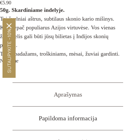
€
5.90
50g. Skardiniame indelyje.
Tai švelniai aštrus, subtilaus skonio kario mišinys.
Karis ypač populiarus Azijos virtuvėse. Vos vienas
SUTAUPYKITE -10%
žiupsnelis gali būti jūsų bilietas į Indijos skonių
pasaulį.
Tinka padažams, troškiniams, mėsai, žuviai gardinti.
Neturime
Aprašymas
Papildoma informacija