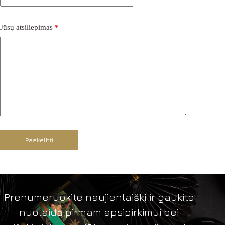
Jūsų atsiliepimas
*
Paskelbti
Prenumeruokite naujienlaiškį ir gaukite
nuolaidą pirmam apsipirkimui bei