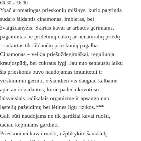
Price
€
6.30
–
€
6.90
range:
Ypač aromatingas prieskonių mišinys, kurio pagrindą
€6.30
sudaro šildantis cinamonas, imbieras, bei
through
€6.90
žvaigždanyžis. Skirtas kavai ar arbatos gėrimams,
pagamintas be pridėtinių cukrų ar nenatūralių priedų
– sukurtas tik šildančių prieskonių pagalba.
Cinamonas – veikia priešuždegimiškai, reguliuoja
kraujospūdį, bei cukraus lygį. Jau nuo seniausių laikų
šis prieskonis buvo naudojamas imunitetui ir
virškinimui gerinti, o šiandien vis daugiau kalbame
apie antioksidantus, kurie padeda kovoti su
laisvaisiais radikalais organizme ir apsaugo nuo
ląstelių pažeidimų bei lėtinės ligų rizikos.***
Gali būti naudojams ne tik gardžiai kavai ruošti,
tačiau kepiniams gardinti.
Prieskoninei kavai ruošti, užplikykite šaukštelį