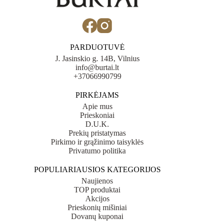
PARDUOTUVĖ
J. Jasinskio g. 14B, Vilnius
info@burtai.lt
+37066990799
PIRKĖJAMS
Apie mus
Prieskoniai
D.U.K.
Prekių pristatymas
Pirkimo ir grąžinimo taisyklės
Privatumo politika
POPULIARIAUSIOS KATEGORIJOS
Naujienos
TOP produktai
Akcijos
Prieskonių mišiniai
Dovanų kuponai