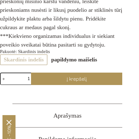
prieskonių mišinio karštu vandeniu, leiskite
prieskoniams nusėsti ir likusį puodelio ar stiklinės tūrį
užpildykite plaktu arba šildytu pienu. Pridėkite
cukraus ar medaus pagal skonį.
***Kiekvieno organizamas individualus ir siekiant
poveikio sveikatai būtina pasitarti su gydytoju.
Pakuotė
: Skardinis indelis
Skardinis indelis
papildymo maišelis
produkto
Į krepšelį
kiekis:
CHAI
LATTE
Cinnamon
50g
Aprašymas
Papildoma informacija