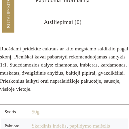
SUTAUPYKITE -10%
Atsiliepimai (0)
Ruošdami pridėkite cukraus ar kito mėgstamo saldiklio pagal
skonį. Pieniškai kavai pabarstyti rekomenduojamas santykis
1:1. Sudedamosios dalys: cinamonas, imbieras, kardamonas,
muskatas, žvaigždinis anyžius, baltieji pipirai, gvazdikėliai.
Prieskonius laikyti orui nepralaidžioje pakuotėje, sausoje,
vėsioje vietoje.
50g
Svoris
Skardinis indelis
,
papildymo maišelis
Pakuotė