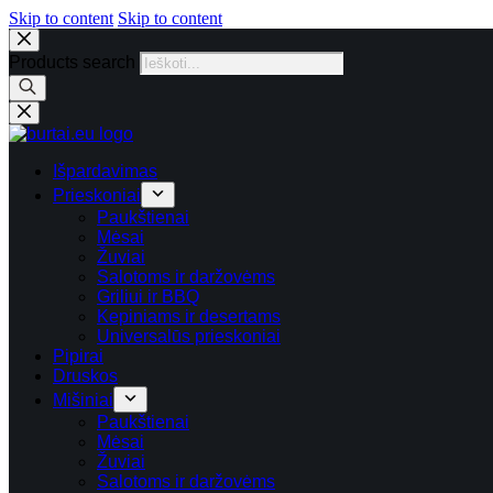
Skip to content
Skip to content
Products search
Išpardavimas
Prieskoniai
Paukštienai
Mėsai
Žuviai
Salotoms ir daržovėms
Griliui ir BBQ
Kepiniams ir desertams
Universalūs prieskoniai
Pipirai
Druskos
Mišiniai
Paukštienai
Mėsai
Žuviai
Salotoms ir daržovėms