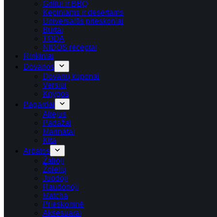
Griliui ir BBQ
Kepiniams ir desertams
Universalūs prieskoniai
Burtai
TODA
NIDOS receptai
Rinkiniai
Dovanos
Dovanų kuponai
Verslui
Knygos
Pagardai
Aliejus
Padažai
Marinatai
Kita
Arbatos
Žalioji
Žolelių
Juodoji
Raudonoji
Matcha
Prieskoninė
Aksesuarai