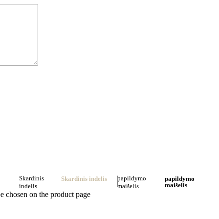
Skardinis
papildymo
Skardinis indelis
papildymo
maišelis
indelis
maišelis
be chosen on the product page