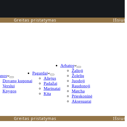
Greitas pristatymas
Išsiunčiam 
Arbatos
Žalioji
Pagardai
anos
Žolelių
Aliejus
Dovanų kuponai
Juodoji
Padažai
Verslui
Raudonoji
Marinatai
Knygos
Matcha
Kita
Prieskoninė
Aksesuarai
Greitas pristatymas
Išsiunčiam 