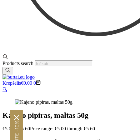
Products search
Krepšelis
€
0.00
0
🔍
Kajeno pipiras, maltas 50g
€
5.00
–
€
5.60
Price range: €5.00 through €5.60