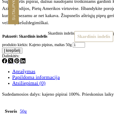
SUTAUPYKITE -10%
Super aštrūs pipirai, dažnai naudojami troškiniams gardinti 
Azijos, Indijos, Pietų Amerikos virtuvėse. Išbandykite poroj
kuminu, sezamu ar net kakava. Žiupsnelis aštriųjų piprų geri
veikia priešuždegimiškai.
Skardinis indelis
Skardinis indelis
Pakuotė
: Skardinis indelis
produkto kiekis: Kajeno pipiras, maltas 50g
Į krepšelį
Dalinkitės:
Aprašymas
Papildoma informacija
Atsiliepimai (0)
Sudedamosios dalys: kajeno pipirai 100%. Prieskonius laikyti
Svoris
50g