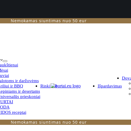
Nemokamas siuntimas nuo 50 eur
i
aukštienai
ėsai
uviai
Dov
alotoms ir daržovėms
riliui ir BBQ
Rinkiniai
Išpardavimas
epiniams ir desertams
niversalūs prieskoniai
URTAI
TODA
IDOS receptai
Nemokamas siuntimas nuo 50 eur