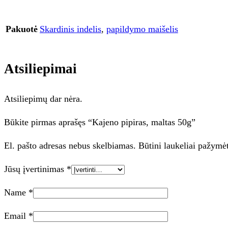
Pakuotė
Skardinis indelis
,
papildymo maišelis
Atsiliepimai
Atsiliepimų dar nėra.
Būkite pirmas aprašęs “Kajeno pipiras, maltas 50g”
El. pašto adresas nebus skelbiamas.
Būtini laukeliai pažymė
Jūsų įvertinimas
*
Name
*
Email
*