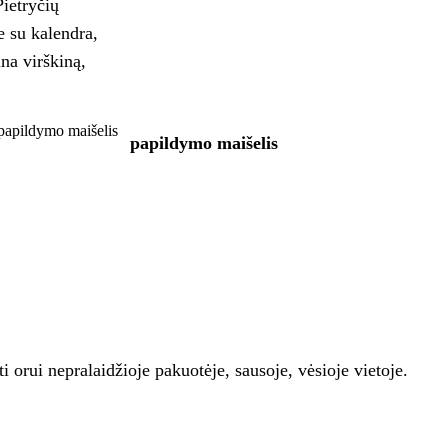
Pietryčių
e su kalendra,
na virškiną,
papildymo maišelis
papildymo maišelis
 orui nepralaidžioje pakuotėje, sausoje, vėsioje vietoje.