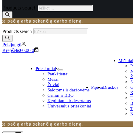
Products search
ačią arba sekančią darbo dieną,
Products search
Prisijungti
Krepšelis
€
0.00
0
Mišinia
P
Prieskoniai
M
Paukštienai
Ž
Mėsai
S
Žuviai
Pipirai
Druskos
G
Salotoms ir daržovėms
K
Griliui ir BBQ
U
Kepiniams ir desertams
B
Universalūs prieskoniai
N
ačią arba sekančią darbo dieną,