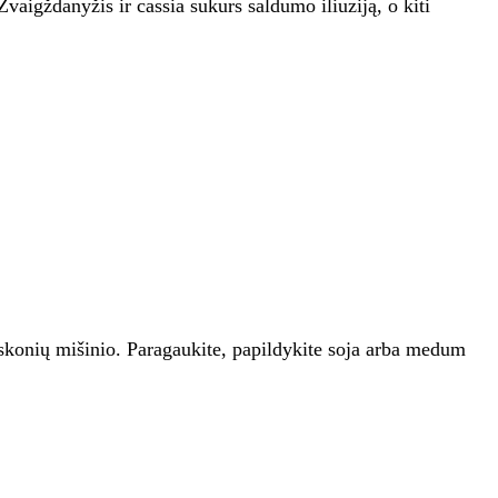
Žvaigždanyžis ir cassia sukurs saldumo iliuziją, o kiti
ieskonių mišinio. Paragaukite, papildykite soja arba medum