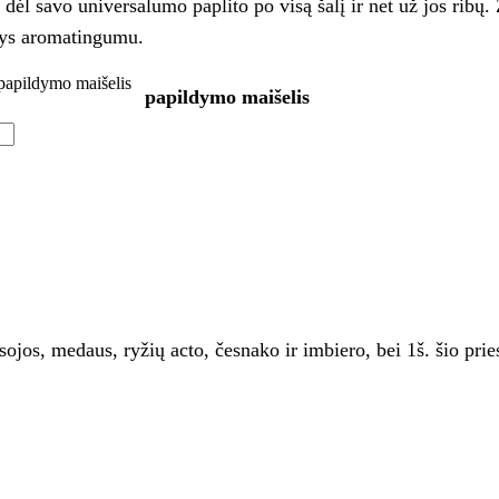
dėl savo universalumo paplito po visą šalį ir net už jos ribų. 
ldys aromatingumu.
papildymo maišelis
papildymo maišelis
sojos, medaus, ryžių acto, česnako ir imbiero, bei 1š. šio pr