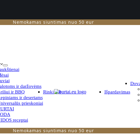
Nemokamas siuntimas nuo 50 eur
i
aukštienai
ėsai
uviai
Dov
alotoms ir daržovėms
riliui ir BBQ
Rinkiniai
Išpardavimas
epiniams ir desertams
niversalūs prieskoniai
URTAI
TODA
IDOS receptai
Nemokamas siuntimas nuo 50 eur