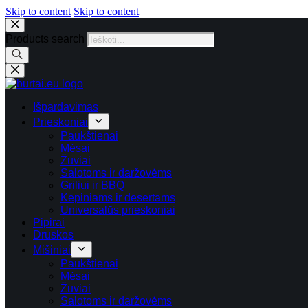
Skip to content
Skip to content
Products search
Išpardavimas
Prieskoniai
Paukštienai
Mėsai
Žuviai
Salotoms ir daržovėms
Griliui ir BBQ
Kepiniams ir desertams
Universalūs prieskoniai
Pipirai
Druskos
Mišiniai
Paukštienai
Mėsai
Žuviai
Salotoms ir daržovėms