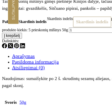
SUTAUPYKITE -10%
Tai prieskonių mišinys gimęs pietinėje Kinijos dalyje, tačiau 
ingredientai: gvazdikėlis, Sitčuano pipirai, pankolis – papi
Skardinis indelis
Skardinis indelis
Pakuotė
: Skardinis indelis
produkto kiekis: 5 prieskonių mišinys 50g
Į krepšelį
Dalinkitės:
Aprašymas
Papildoma informacija
Atsiliepimai (0)
Naudojimas: sumaišykite po 2 š. skrudintų sezamų aliejaus, 
pagal skonį.
Svoris
50g