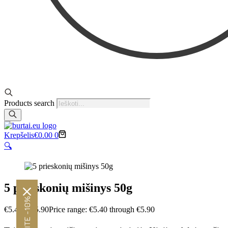
Products search
Krepšelis
€
0.00
0
🔍
5 prieskonių mišinys 50g
€
5.40
–
€
5.90
Price range: €5.40 through €5.90