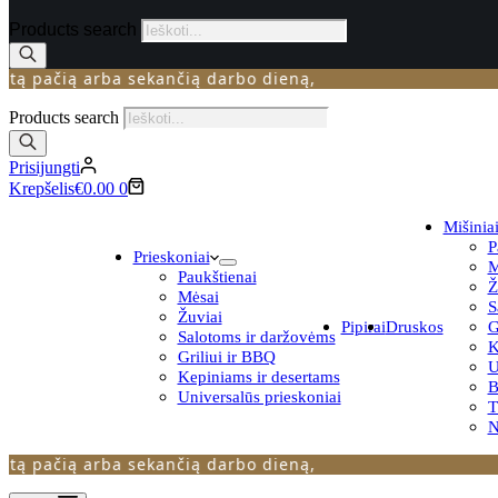
Products search
ačią arba sekančią darbo dieną,
Products search
Prisijungti
Krepšelis
€
0.00
0
Mišinia
P
Prieskoniai
M
Paukštienai
Ž
Mėsai
S
Žuviai
Pipirai
Druskos
G
Salotoms ir daržovėms
K
Griliui ir BBQ
U
Kepiniams ir desertams
B
Universalūs prieskoniai
N
ačią arba sekančią darbo dieną,