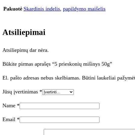
Pakuotė
Skardinis indelis
,
papildymo maišelis
Atsiliepimai
Atsiliepimų dar nėra.
Būkite pirmas aprašęs “5 prieskonių mišinys 50g”
El. pašto adresas nebus skelbiamas.
Būtini laukeliai pažymė
Jūsų įvertinimas
*
Name
*
Email
*