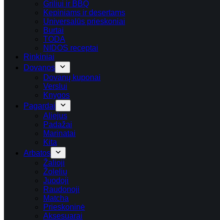
Griliui ir BBQ
Kepiniams ir desertams
Universalūs prieskoniai
Burtai
TODA
NIDOS receptai
Rinkiniai
Dovanos
Dovanų kuponai
Verslui
Knygos
Pagardai
Aliejus
Padažai
Marinatai
Kita
Arbatos
Žalioji
Žolelių
Juodoji
Raudonoji
Matcha
Prieskoninė
Aksesuarai