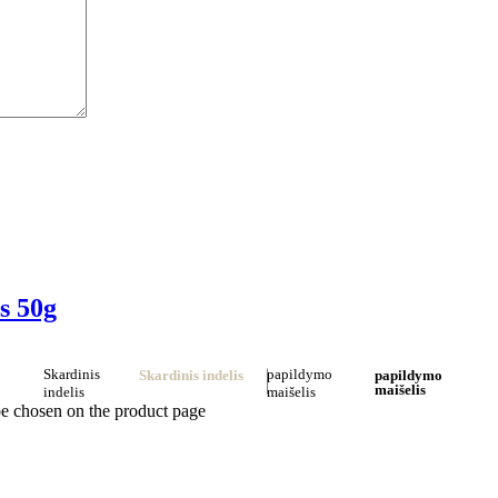
s 50g
Skardinis
papildymo
Skardinis indelis
papildymo
maišelis
indelis
maišelis
be chosen on the product page