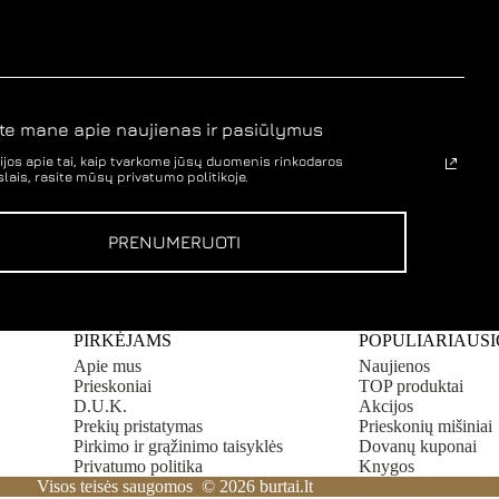
page
page
te mane apie naujienas ir pasiūlymus
jos apie tai, kaip tvarkome jūsų duomenis rinkodaros
lais, rasite mūsų privatumo politikoje.
PRENUMERUOTI
PIRKĖJAMS
POPULIARIAUSI
Apie mus
Naujienos
Prieskoniai
TOP produktai
D.U.K.
Akcijos
Prekių pristatymas
Prieskonių mišiniai
Pirkimo ir grąžinimo taisyklės
Dovanų kuponai
Privatumo politika
Knygos
Visos teisės saugomos © 2026 burtai.lt