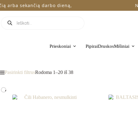
Skip
arba sekančią darbo dieną,
Nemo
to
content
Products
search
Prieskoniai
Pipirai
Druskos
Mišiniai
Rūšiuojama
Pasirinkti filtrus
Rodoma 1–20 iš 38
pagal
naujausią