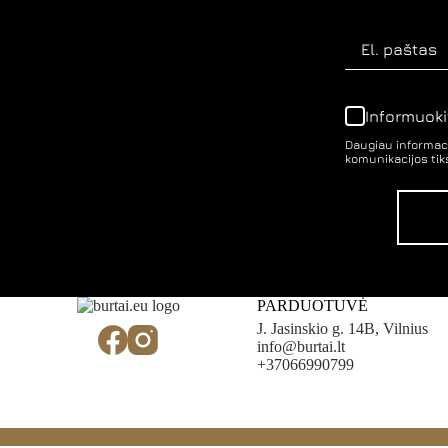
page
Informuoki
Daugiau informaci
komunikacijos tiks
PARDUOTUVĖ
J. Jasinskio g. 14B, Vilnius
info@burtai.lt
+37066990799