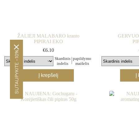
product
page
ŽALIEJI MALABARO kranto
GERVUO
PIPIRAI EKO
PI
€
6.10
SUTAUPYKITE -10%
Skardinis
papildymo
indelis
maišelis
This
Į krepšelį
Į
product
has
multiple
variants.
The
options
may
be
chosen
on
the
product