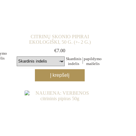
product
page
CITRINŲ SKONIO PIPIRAI
EKOLOGIŠKI, 50 G. (+- 2 G.)
€
7.00
dymo
lis
Skardinis
papildymo
indelis
maišelis
This
Į krepšelį
product
has
multiple
variants.
The
options
may
be
chosen
on
the