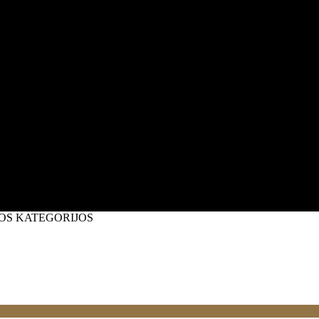
page
OS KATEGORIJOS