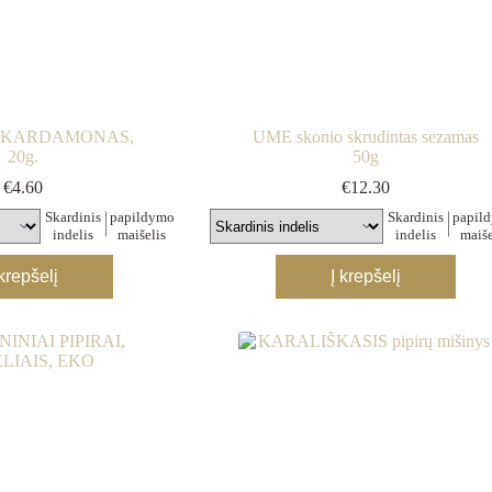
S KARDAMONAS,
UME skonio skrudintas sezamas
20g.
50g
€
4.60
€
12.30
Skardinis
papildymo
Skardinis
papil
indelis
maišelis
indelis
maiše
This
This
 krepšelį
Į krepšelį
product
product
has
has
multiple
multiple
variants.
variants.
The
The
options
options
may
may
be
be
chosen
chosen
on
on
the
the