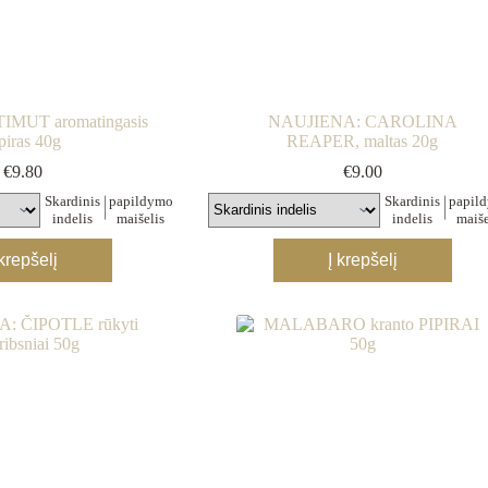
page
page
IMUT aromatingasis
NAUJIENA: CAROLINA
piras 40g
REAPER, maltas 20g
€
9.80
€
9.00
Skardinis
papildymo
Skardinis
papil
indelis
maišelis
indelis
maiše
This
This
 krepšelį
Į krepšelį
product
product
has
has
multiple
multiple
variants.
variants.
The
The
options
options
may
may
be
be
chosen
chosen
on
on
the
the
product
product