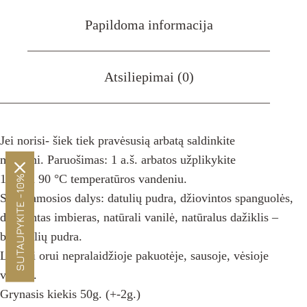
Papildoma informacija
Atsiliepimai (0)
Jei norisi- šiek tiek pravėsusią arbatą saldinkite
medumi. Paruošimas: 1 a.š. arbatos užplikykite
150 ml 90 °C temperatūros vandeniu.
SUTAUPYKITE -10%
Sudedamosios dalys: datulių pudra, džiovintos spanguolės,
džiovintas imbieras, natūrali vanilė, natūralus dažiklis –
burokėlių pudra.
Laikyti orui nepralaidžioje pakuotėje, sausoje, vėsioje
vietoje.
Grynasis kiekis 50g. (+-2g.)