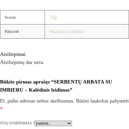
50g
Svoris
Skardinis indelis
Pakuotė
Atsiliepimai
Atsiliepimų dar nėra.
Būkite pirmas aprašęs “SERBENTŲ ARBATA SU
IMBIERU – Kalėdinis leidimas”
El. pašto adresas nebus skelbiamas.
Būtini laukeliai pažymėti
*
JŪSŲ ĮVERTINIMAS
*