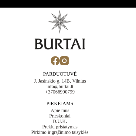
PARDUOTUVĖ
J. Jasinskio g. 14B, Vilnius
info@burtai.lt
+37066990799
PIRKĖJAMS
Apie mus
Prieskoniai
D.U.K.
Prekių pristatymas
Pirkimo ir grąžinimo taisyklės