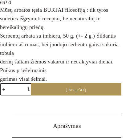
€
6.90
Mūsų arbatos tęsia BURTAI filosofiją : tik tyros
sudėties išgryninti receptai, be nenatūralių ir
bereikalingų priedų.
Serbentų arbata su imbieru, 50 g. (+- 2 g.) Šildantis
imbiero aštrumas, bei juodojo serbento gaiva sukuria
tobulą
derinį šaltam žiemos vakarui ir net aktyviai dienai.
Puikus priešvirusinis
gėrimas visai šeimai.
produkto
Į krepšelį
kiekis:
SERBENTŲ
ARBATA
SU
IMBIERU
-
Kalėdinis
Aprašymas
leidimas