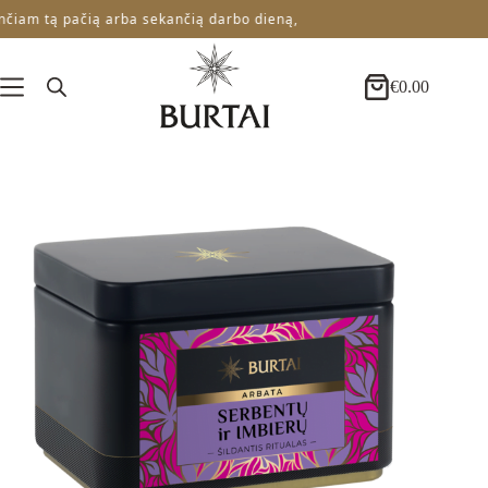
Skip
iam tą pačią arba sekančią darbo dieną,
Nem
to
content
€
0.00
Krepšelis