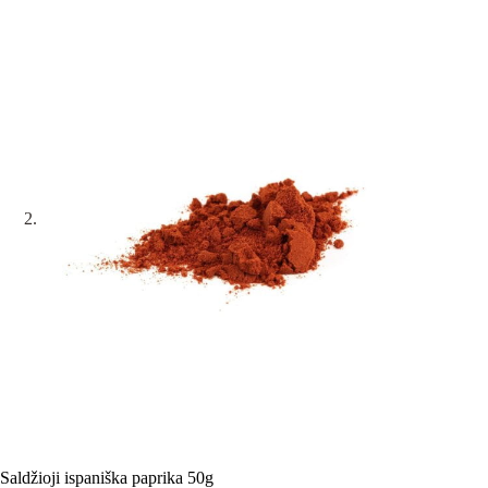
Saldžioji ispaniška paprika 50g