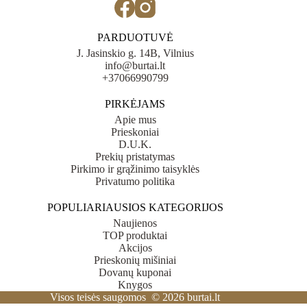
PARDUOTUVĖ
J. Jasinskio g. 14B, Vilnius
info@burtai.lt
+37066990799
PIRKĖJAMS
Apie mus
Prieskoniai
D.U.K.
Prekių pristatymas
Pirkimo ir grąžinimo taisyklės
Privatumo politika
POPULIARIAUSIOS KATEGORIJOS
Naujienos
TOP produktai
Akcijos
Prieskonių mišiniai
Dovanų kuponai
Knygos
Visos teisės saugomos © 2026 burtai.lt