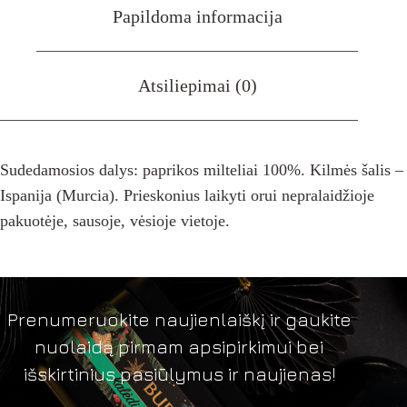
Papildoma informacija
Atsiliepimai (0)
Sudedamosios dalys: paprikos milteliai 100%. Kilmės šalis –
Ispanija (Murcia). Prieskonius laikyti orui nepralaidžioje
pakuotėje, sausoje, vėsioje vietoje.
Prenumeruokite naujienlaiškį ir gaukite
nuolaidą pirmam apsipirkimui bei
išskirtinius pasiūlymus ir naujienas!