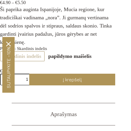
Price
€
4.90
–
€
5.50
range:
Ši paprika auginta Ispanijoje, Mucia regione, kur
€4.90
tradiciškai vadinama „nora”. Ji gurmanų vertinama
through
€5.50
dėl sodrios spalvos ir stipraus, saldaus skonio. Tinka
gardinti įvairius padažus, jūros gėrybes ar net
kiaušinienę.
Pakuotė
: Skardinis indelis
SUTAUPYKITE -10%
Skardinis indelis
papildymo maišelis
€
5.50
produkto
Į krepšelį
kiekis:
Saldžioji
ispaniška
paprika
50g
Aprašymas