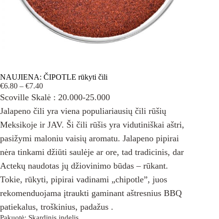
NAUJIENA: ČIPOTLE rūkyti čili
Price
€
6.80
–
€
7.40
range:
Scoville Skalė : 20.000-25.000
€6.80
Jalapeno čili yra viena populiariausių čili rūšių
through
€7.40
Meksikoje ir JAV. Ši čili rūšis yra vidutiniškai aštri,
pasižymi maloniu vaisių aromatu. Jalapeno pipirai
nėra tinkami džiūti saulėje ar ore, tad tradicinis, dar
Actekų naudotas jų džiovinimo būdas – rūkant.
Tokie, rūkyti, pipirai vadinami „chipotle”, juos
rekomenduojama įtraukti gaminant aštresnius BBQ
patiekalus, troškinius, padažus .
Pakuotė
: Skardinis indelis