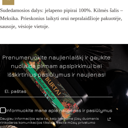
Sudedamosios dalys: jelapeno pipirai 100%. Kilmės šalis –
Meksika. Prieskonius laikyti orui nepralaidžioje pakuotėje,
sausoje, vėsioje vietoje.
Prenumeruokite naujienlaiškį ir gaukite
nuolaidą pirmam apsipirkimui bei
išskirtinius pasiūlymus ir naujienas!
Informuokite mane apie naujienas ir pasiūlymus
Daugiau informacijos apie tai, kaip tvarkome jūsų duomenis
rinkodaros komunikacijos tikslais, rasite mūsų privatumo
politikoje.