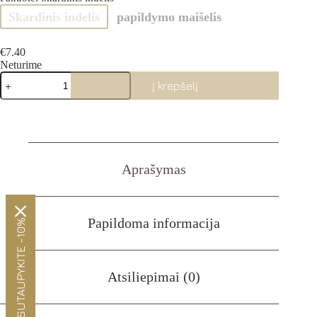
Skardinis indelis
papildymo maišelis
€
7.40
Neturime
produkto
Į krepšelį
kiekis:
NAUJIENA:
ČIPOTLE
rūkyti
čili
Aprašymas
Papildoma informacija
SUTAUPYKITE -10%
Atsiliepimai (0)