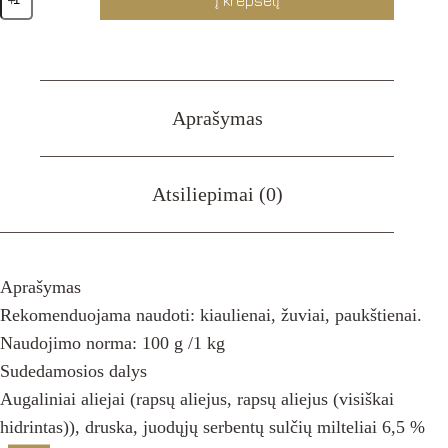
kiekis:
MARINATAS
SU
JUODAISIAS
SERBENTAIS
Aprašymas
Atsiliepimai (0)
Aprašymas
Rekomenduojama naudoti: kiaulienai, žuviai, paukštienai.
Naudojimo norma: 100 g /1 kg
Sudedamosios dalys
Augaliniai aliejai (rapsų aliejus, rapsų aliejus (visiškai
hidrintas)), druska, juodųjų serbentų sulčių milteliai 6,5 %