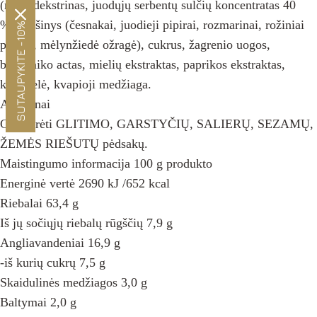
(maltodekstrinas, juodųjų serbentų sulčių koncentratas 40
%), mišinys (česnakai, juodieji pipirai, rozmarinai, rožiniai
SUTAUPYKITE -10%
pipirai, mėlynžiedė ožragė), cukrus, žagrenio uogos,
balzamiko actas, mielių ekstraktas, paprikos ekstraktas,
karamelė, kvapioji medžiaga.
Alergenai
Gali turėti GLITIMO, GARSTYČIŲ, SALIERŲ, SEZAMŲ,
ŽEMĖS RIEŠUTŲ pėdsakų.
Maistingumo informacija 100 g produkto
Energinė vertė 2690 kJ /652 kcal
Riebalai 63,4 g
Iš jų sočiųjų riebalų rūgščių 7,9 g
Angliavandeniai 16,9 g
-iš kurių cukrų 7,5 g
Skaidulinės medžiagos 3,0 g
Baltymai 2,0 g