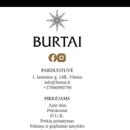
PARDUOTUVĖ
J. Jasinskio g. 14B, Vilnius
info@burtai.lt
+37066990799
PIRKĖJAMS
Apie mus
Prieskoniai
D.U.K.
Prekių pristatymas
Pirkimo ir grąžinimo taisyklės