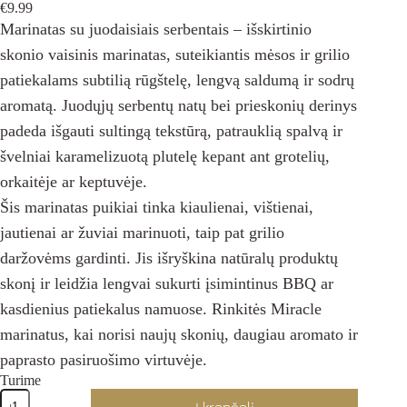
€
9.99
Marinatas su juodaisiais serbentais – išskirtinio
skonio vaisinis marinatas, suteikiantis mėsos ir grilio
patiekalams subtilią rūgštelę, lengvą saldumą ir sodrų
aromatą. Juodųjų serbentų natų bei prieskonių derinys
padeda išgauti sultingą tekstūrą, patrauklią spalvą ir
švelniai karamelizuotą plutelę kepant ant grotelių,
orkaitėje ar keptuvėje.
Šis marinatas puikiai tinka kiaulienai, vištienai,
jautienai ar žuviai marinuoti, taip pat grilio
daržovėms gardinti. Jis išryškina natūralų produktų
skonį ir leidžia lengvai sukurti įsimintinus BBQ ar
kasdienius patiekalus namuose. Rinkitės Miracle
marinatus, kai norisi naujų skonių, daugiau aromato ir
paprasto pasiruošimo virtuvėje.
Turime
produkto
Į krepšelį