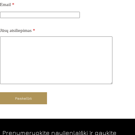
Email
*
Jūsų atsiliepimas
*
Paskelbti
Prenumeruokite naujienlaiškį ir gaukite