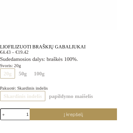
LIOFILIZUOTI BRAŠKIŲ GABALIUKAI
Price
€
4.43
–
€
19.42
range:
Sudedamosios dalys: braškės 100%.
€4.43
Svoris
: 20g
through
20g
50g
100g
€19.42
Pakuotė
: Skardinis indelis
Skardinis indelis
papildymo maišelis
produkto
Į krepšelį
kiekis:
LIOFILIZUOTI
BRAŠKIŲ
GABALIUKAI