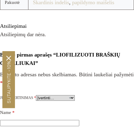
Skardinis indelis
,
papildymo maišelis
Pakuotė
Atsiliepimai
Atsiliepimų dar nėra.
Būkite pirmas aprašęs “LIOFILIZUOTI BRAŠKIŲ
GABALIUKAI”
SUTAUPYKITE -10%
El. pašto adresas nebus skelbiamas.
Būtini laukeliai pažymėti
*
JŪSŲ ĮVERTINIMAS
*
Name
*