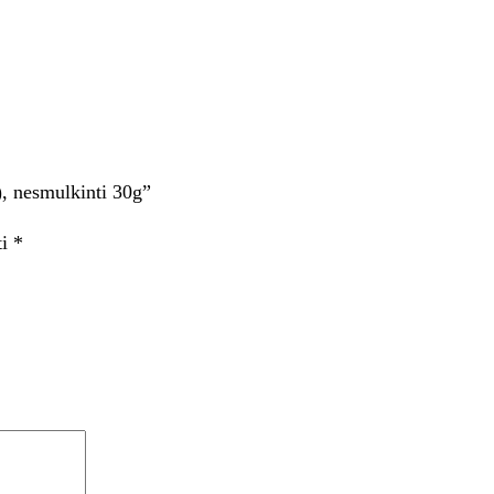
, nesmulkinti 30g”
ti
*