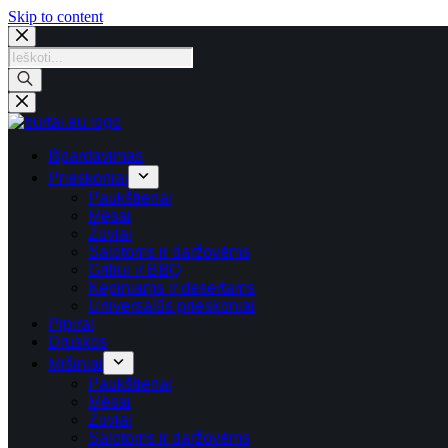
Skip
Skip to content
to
content
Products
search
Išpardavimas
Prieskoniai
Paukštienai
Mėsai
Žuviai
Salotoms ir daržovėms
Griliui ir BBQ
Kepiniams ir desertams
Universalūs prieskoniai
Pipirai
Druskos
Mišiniai
Paukštienai
Mėsai
Žuviai
Salotoms ir daržovėms