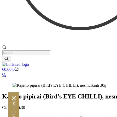
Products
search
Krepšelis
€
0.00
0
🔍
Kajeno pipirai (Bird’s EYE CHILLI), nesm
Price
€
5.70
–
€
6.30
range:
€5.70