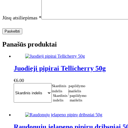
Jūsų atsiliepimas
*
Paskelbti
Panašūs produktai
Juodieji pipirai Tellicherry 50g
€
6.00
Skardinis
papildymo
indelis
maišelis
Skardinis
papildymo
indelis
maišelis
This
Į krepšelį
product
has
multiple
variants.
Raudonųjų jelapeno pipirų dribsniai 5