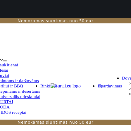
Nemokamas siuntimas nuo 50 eur
i
aukštienai
ėsai
uviai
Dov
alotoms ir daržovėms
riliui ir BBQ
Rinkiniai
Išpardavimas
epiniams ir desertams
niversalūs prieskoniai
URTAI
TODA
IDOS receptai
Nemokamas siuntimas nuo 50 eur