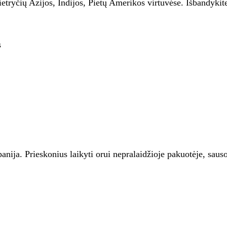
ietryčių Azijos, Indijos, Pietų Amerikos virtuvėse. Išbandyki
s
ija. Prieskonius laikyti orui nepralaidžioje pakuotėje, sausoj