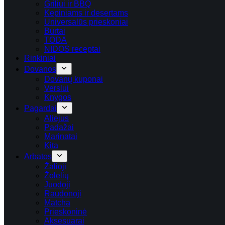
Griliui ir BBQ
Kepiniams ir desertams
Universalūs prieskoniai
Burtai
TODA
NIDOS receptai
Rinkiniai
Dovanos
Dovanų kuponai
Verslui
Knygos
Pagardai
Aliejus
Padažai
Marinatai
Kita
Arbatos
Žalioji
Žolelių
Juodoji
Raudonoji
Matcha
Prieskoninė
Aksesuarai