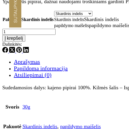
SUTAUPYKITE -10%
Ypač aštrūs pipirai, dažnai naudojami troškiniams gardinti P
through
€6.30
Skardinis indelis
Pakuotė
: Skardinis indelis
Skardinis indelis
papildymo maišeli
papildymo maišelis
produkto
kiekis:
Į krepšelį
Kajeno
Dalinkitės:
pipirai
(Bird's
EYE
Aprašymas
CHILLI),
nesmulkinti
Papildoma informacija
30g
Atsiliepimai (0)
Sudedamosios dalys: kajeno pipirai 100%. Kilmės šalis – Ispan
Svoris
30g
Pakuotė
Skardinis indelis
,
papildymo maišelis