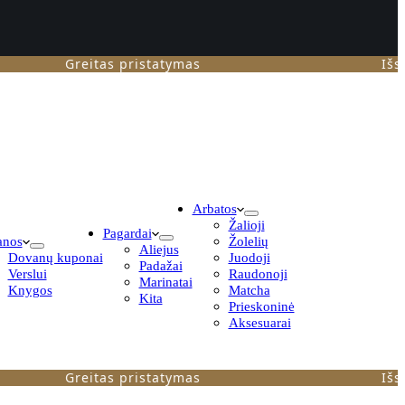
Greitas pristatymas
Išsiunči
Arbatos
Žalioji
Pagardai
anos
Žolelių
Aliejus
Dovanų kuponai
Juodoji
Padažai
Verslui
Raudonoji
Marinatai
Knygos
Matcha
Kita
Prieskoninė
Aksesuarai
Greitas pristatymas
Išsiunči