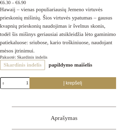
Price
€
6.30
–
€
6.90
range:
Hawaij – vienas populiariausių Jemeno virtuvės
€6.30
prieskonių mišinių. Šios virtuvės ypatumas – gausus
through
€6.90
kvapnių prieskonių naudojimas ir švelnus skonis,
todėl šis mišinys geriausiai atsikleidžia lėto gaminimo
patiekaluose: sriubose, kario troškiniuose, naudojant
mėsos įtrinimui.
Pakuotė
: Skardinis indelis
Skardinis indelis
papildymo maišelis
produkto
Į krepšelį
kiekis:
HAWAIJ
prieskonių
mišinys
Aprašymas