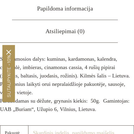
Papildoma informacija
Atsiliepimai (0)
SUTAUPYKITE -10%
Sudedamosios dalys: kuminas, kardamonas, kalendra,
ciberžolė, imbieras, cinamonas cassia, 4 rušių pipirai
(žaliasis, baltasis, juodasis, rožinis). Kilmės šalis – Lietuva.
Prieskonius laikyti orui nepralaidžioje pakuotėje, sausoje,
vėsioje vietoje.
Parduodamas su dėžute, grynasis kiekis: 50g. Gamintojas:
UAB „Buriam“, Užupio 6, Vilnius, Lietuva.
Skardinis indelis
,
papildymo maišelis
Pakuotė