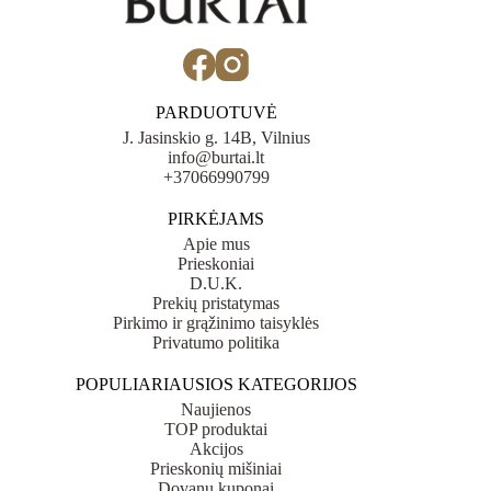
PARDUOTUVĖ
J. Jasinskio g. 14B, Vilnius
info@burtai.lt
+37066990799
PIRKĖJAMS
Apie mus
Prieskoniai
D.U.K.
Prekių pristatymas
Pirkimo ir grąžinimo taisyklės
Privatumo politika
POPULIARIAUSIOS KATEGORIJOS
Naujienos
TOP produktai
Akcijos
Prieskonių mišiniai
Dovanų kuponai