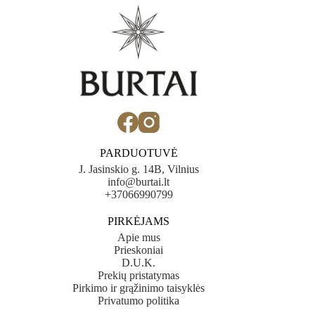
PARDUOTUVĖ
J. Jasinskio g. 14B, Vilnius
info@burtai.lt
+37066990799
PIRKĖJAMS
Apie mus
Prieskoniai
D.U.K.
Prekių pristatymas
Pirkimo ir grąžinimo taisyklės
Privatumo politika