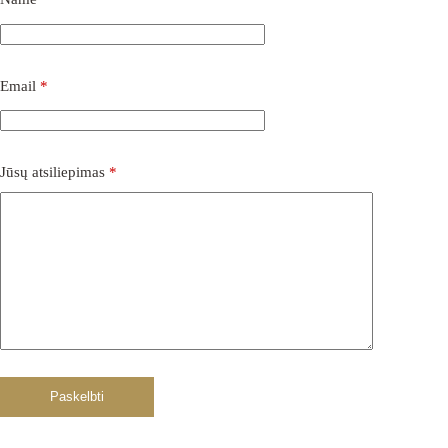
Email
*
Jūsų atsiliepimas
*
Paskelbti