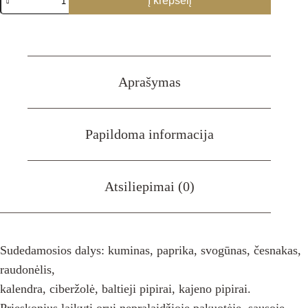
Į krepšelį
kiekis:
Fajita
Burtai
(TEX
MEX)
Aprašymas
Papildoma informacija
Atsiliepimai (0)
Sudedamosios dalys: kuminas, paprika, svogūnas, česnakas,
raudonėlis,
kalendra, ciberžolė, baltieji pipirai, kajeno pipirai.