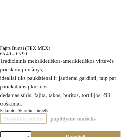
Fajita Burtai (TEX MEX)
Price
€
5.40
–
€
5.90
range:
Tradicininis meksikietiškos-amerikietiškos virtuvės
€5.40
prieskonių mišinys,
through
€5.90
idealiai tiks paukštienai ir jautienai gardinti, taip pat
patiekalams į kuriuos
dedamas sūris: fajita, takos, buritos, tortilijos, čili
troškiniai.
Pakuotė
: Skardinis indelis
Skardinis indelis
papildymo maišelis
produkto