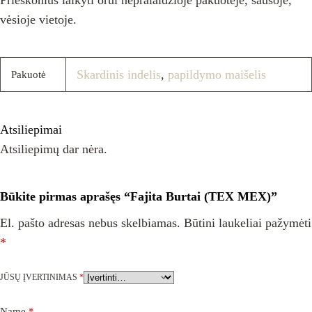
Prieskonius laikyti orui nepralaidžioje pakuotėje, sausoje,
vėsioje vietoje.
Skardinis indelis
,
papildymo maišelis
Pakuotė
Atsiliepimai
Atsiliepimų dar nėra.
Būkite pirmas aprašęs “Fajita Burtai (TEX MEX)”
El. pašto adresas nebus skelbiamas.
Būtini laukeliai pažymėti
*
JŪSŲ ĮVERTINIMAS
*
Name
*