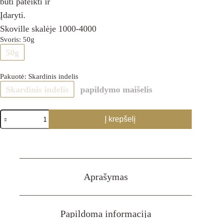
būti pateikti ir
Įdaryti.
Skoville skalėje 1000-4000
Svoris
: 50g
50g
Pakuotė
: Skardinis indelis
Skardinis indelis
papildymo maišelis
produkto
Į krepšelį
kiekis:
Čili
Ančo,
malti
(JAV)
Aprašymas
Papildoma informacija