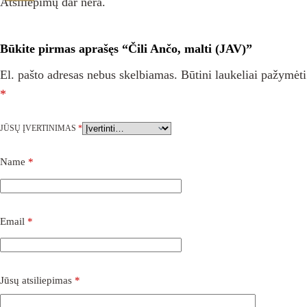
Atsiliepimų dar nėra.
Būkite pirmas aprašęs “Čili Ančo, malti (JAV)”
El. pašto adresas nebus skelbiamas.
Būtini laukeliai pažymėti
*
JŪSŲ ĮVERTINIMAS
*
Name
*
Email
*
Jūsų atsiliepimas
*