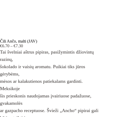
Čili Ančo, malti (JAV)
Price
€
6.70
–
€
7.30
range:
Tai švelniai aštrus pipiras, pasižymintis džiovintų
€6.70
razinų,
through
€7.30
šokolado ir vaisių aromatu. Puikiai tiks jūros
gėrybėms,
mėsos ar kalakutienos patiekalams gardinti.
Meksikoje
šis prieskonis naudojamas įvairiuose padažuose,
gvakamolės
ar gazpacho receptuose. Švieži „Ancho“ pipirai gali