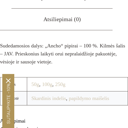
Atsiliepimai (0)
Sudedamosios dalys: „Ancho“ pipirai – 100 %. Kilmės šalis
– JAV. Prieskonius laikyti orui nepralaidžioje pakuotėje,
vėsioje ir sausoje vietoje.
50g
,
100g
,
250g
Svoris
SUTAUPYKITE -10%
Skardinis indelis
,
papildymo maišelis
Pakuotė
Atsiliepimai