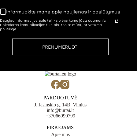
Informuokite mane apie naujienas ir pasiūlymus
Daugiau informacijos apie tai, kaip tvarkome jūsų duomenis
rinkodaros komunikacijos tikslais, rasite mūsų privatumo
politikoje.
PRENUMERUOTI
PARDUOTUVĖ
J. Jasinskio g. 14B, Vilnius
info@burtai.lt
+37066990799
PIRKĖJAMS
Apie mus