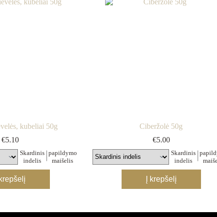
velės, kubeliai 50g
Ciberžolė 50g
€
5.10
€
5.00
Skardinis
papildymo
Skardinis
papil
indelis
maišelis
indelis
maiše
This
This
 krepšelį
Į krepšelį
product
product
has
has
multiple
multiple
variants.
variants.
The
The