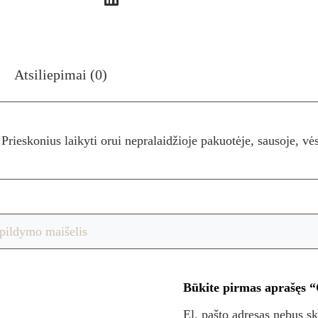
Atsiliepimai (0)
ieskonius laikyti orui nepralaidžioje pakuotėje, sausoje, vės
pildymo maišelis
Būkite pirmas aprašęs “
El. pašto adresas nebus s