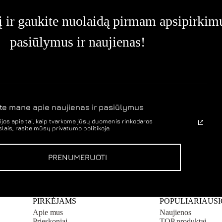
options
options
may
may
 ir gaukite nuolaidą pirmam apsipirkimui
be
be
chosen
chosen
pasiūlymus ir naujienas!
on
on
the
the
product
product
page
page
te mane apie naujienas ir pasiūlymus
jos apie tai, kaip tvarkome jūsų duomenis rinkodaros
lais, rasite mūsų privatumo politikoje.
PRENUMERUOTI
PIRKĖJAMS
POPULIARIAUSI
Apie mus
Naujienos
Prieskoniai
TOP produktai