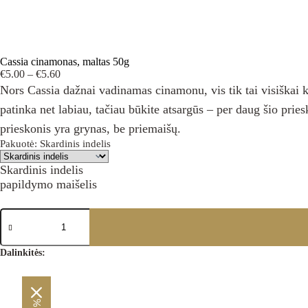
Cassia cinamonas, maltas 50g
Price
€
5.00
–
€
5.60
range:
Nors Cassia dažnai vadinamas cinamonu, vis tik tai visiškai k
€5.00
patinka net labiau, tačiau būkite atsargūs – per daug šio pries
through
€5.60
prieskonis yra grynas, be priemaišų.
Pakuotė
: Skardinis indelis
Skardinis indelis
papildymo maišelis
produkto
kiekis:
Cassia
cinamonas,
Dalinkitės:
maltas
50g