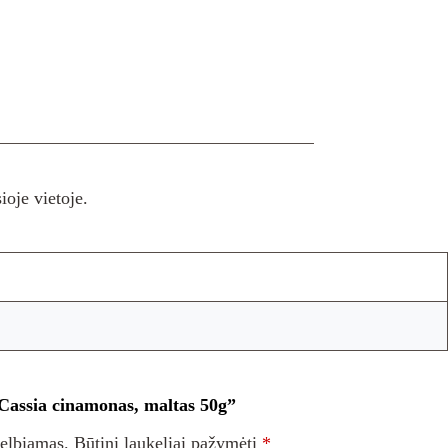
ioje vietoje.
Cassia cinamonas, maltas 50g”
kelbiamas.
Būtini laukeliai pažymėti
*