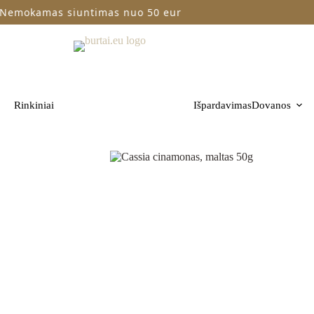
kamas siuntimas nuo 50 eur
Gre
Rinkiniai
Išpardavimas
Dovanos