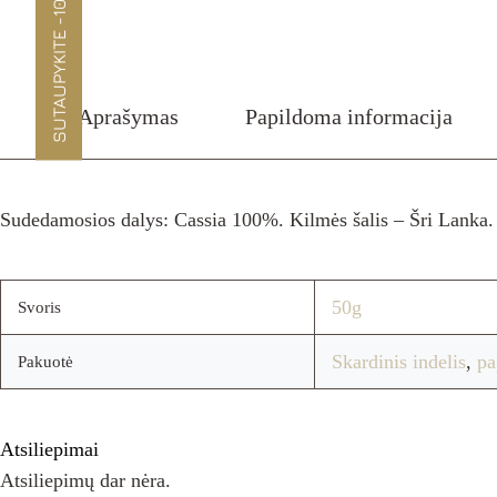
SUTAUPYKITE -10%
Aprašymas
Papildoma informacija
Sudedamosios dalys: Cassia 100%. Kilmės šalis – Šri Lanka. Pr
50g
Svoris
Skardinis indelis
,
pa
Pakuotė
Atsiliepimai
Atsiliepimų dar nėra.