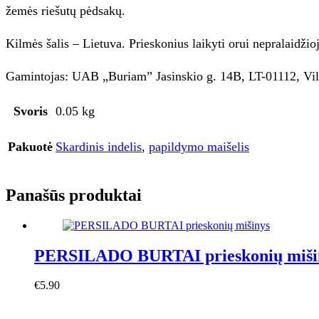
žemės riešutų pėdsakų.
Kilmės šalis – Lietuva. Prieskonius laikyti orui nepralaidžioj
Gamintojas: UAB „Buriam” Jasinskio g. 14B, LT-01112, Viln
Svoris
0.05 kg
Pakuotė
Skardinis indelis
,
papildymo maišelis
Panašūs produktai
PERSILADO BURTAI prieskonių miši
€
5.90