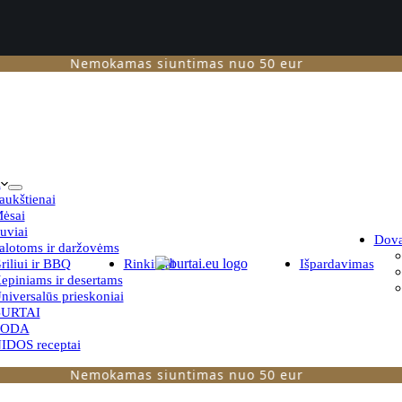
Nemokamas siuntimas nuo 50 eur
i
aukštienai
ėsai
uviai
Dov
alotoms ir daržovėms
riliui ir BBQ
Rinkiniai
Išpardavimas
epiniams ir desertams
niversalūs prieskoniai
URTAI
TODA
IDOS receptai
Nemokamas siuntimas nuo 50 eur