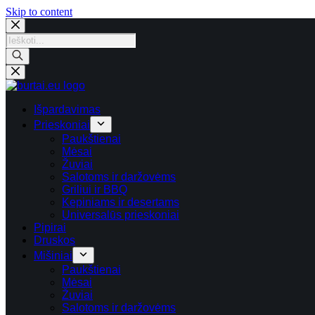
Skip
Skip to content
to
content
Products
search
Išpardavimas
Prieskoniai
Paukštienai
Mėsai
Žuviai
Salotoms ir daržovėms
Griliui ir BBQ
Kepiniams ir desertams
Universalūs prieskoniai
Pipirai
Druskos
Mišiniai
Paukštienai
Mėsai
Žuviai
Salotoms ir daržovėms