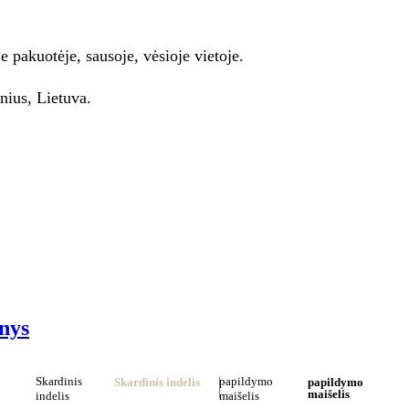
e pakuotėje, sausoje, vėsioje vietoje.
ius, Lietuva.
nys
Skardinis
papildymo
Skardinis indelis
papildymo
maišelis
indelis
maišelis