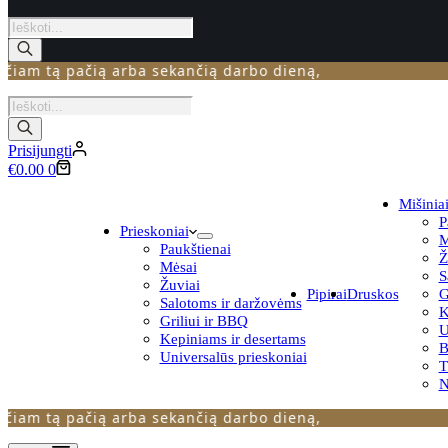
Products
search
 tą pačią arba sekančią darbo dieną,
Products
search
Prisijungti
Krepšelis
€
0.00
0
Mišinia
P
Prieskoniai
M
Paukštienai
Ž
Mėsai
S
Žuviai
Pipirai
Druskos
G
Salotoms ir daržovėms
K
Griliui ir BBQ
U
Kepiniams ir desertams
B
Universalūs prieskoniai
N
 tą pačią arba sekančią darbo dieną,