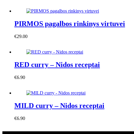
This
Į krepšelį
product
has
multiple
variants.
PIRMOS pagalbos rinkinys virtuvei
The
options
€
29.00
may
Į krepšelį
be
chosen
on
the
RED curry – Nidos receptai
product
page
€
6.90
Į krepšelį
MILD curry – Nidos receptai
€
6.90
Į krepšelį