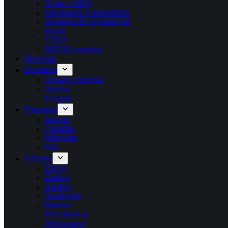
Griliui ir BBQ
Kepiniams ir desertams
Universalūs prieskoniai
Burtai
TODA
NIDOS receptai
Rinkiniai
Dovanos
Dovanų kuponai
Verslui
Knygos
Pagardai
Aliejus
Padažai
Marinatai
Kita
Arbatos
Žalioji
Žolelių
Juodoji
Raudonoji
Matcha
Prieskoninė
Aksesuarai