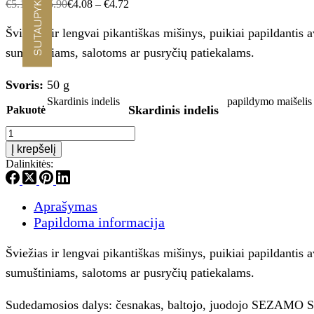
SUTAUPYKITE -10%
€
5.10
–
€
5.90
€
4.08
–
€
4.72
Šviežias ir lengvai pikantiškas mišinys, puikiai papildantis
sumuštiniams, salotoms ar pusryčių patiekalams.
Svoris:
50 g
Skardinis indelis
papildymo maišelis
Skardinis indelis
Pakuotė
produkto
kiekis:
Į krepšelį
Burtai
Dalinkitės:
Avokado
pabarstukai
Aprašymas
Papildoma informacija
Šviežias ir lengvai pikantiškas mišinys, puikiai papildantis
sumuštiniams, salotoms ar pusryčių patiekalams.
Sudedamosios dalys: česnakas, baltojo, juodojo SEZAMO SĖKLO