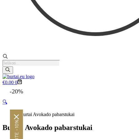
Products
search
Krepšelis
€
0.00
0
-20%
🔍
Burtai Avokado pabarstukai