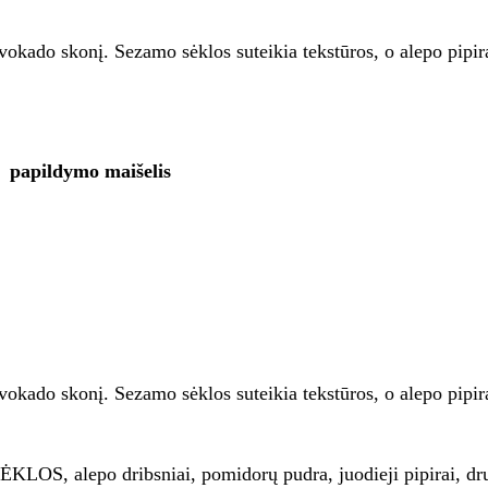
 avokado skonį. Sezamo sėklos suteikia tekstūros, o alepo pipi
papildymo maišelis
 avokado skonį. Sezamo sėklos suteikia tekstūros, o alepo pipi
S, alepo dribsniai, pomidorų pudra, juodieji pipirai, druska