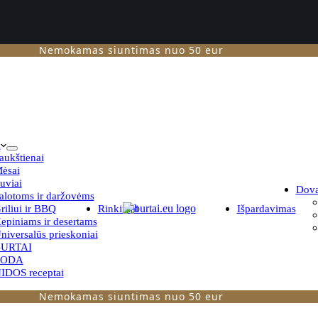
Nemokamas siuntimas nuo 50 eur
i
aukštienai
ėsai
uviai
Dov
alotoms ir daržovėms
riliui ir BBQ
Rinkiniai
Išpardavimas
epiniams ir desertams
niversalūs prieskoniai
URTAI
TODA
IDOS receptai
Nemokamas siuntimas nuo 50 eur