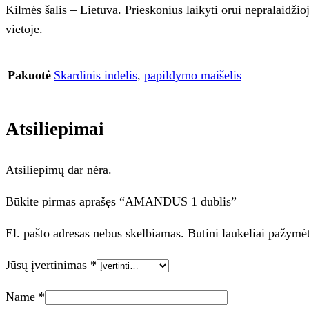
Kilmės šalis – Lietuva. Prieskonius laikyti orui nepralaidžio
vietoje.
Pakuotė
Skardinis indelis
,
papildymo maišelis
Atsiliepimai
Atsiliepimų dar nėra.
Būkite pirmas aprašęs “AMANDUS 1 dublis”
El. pašto adresas nebus skelbiamas.
Būtini laukeliai pažymė
Jūsų įvertinimas
*
Name
*