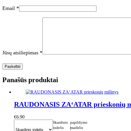
Email
*
Jūsų atsiliepimas
*
Paskelbti
Panašūs produktai
RAUDONASIS ZA‘ATAR prieskonių m
€
6.90
Skardinis
papildymo
indelis
maišelis