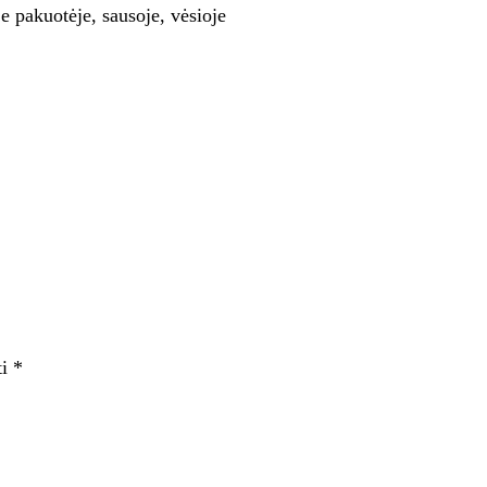
je pakuotėje, sausoje, vėsioje
ti
*