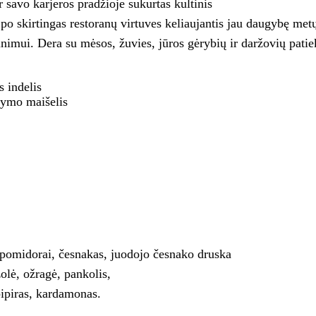
avo karjeros pradžioje sukurtas kultinis
u po skirtingas restoranų virtuves keliaujantis jau daugybę met
mui. Dera su mėsos, žuvies, jūros gėrybių ir daržovių patiek
s indelis
dymo maišelis
 pomidorai, česnakas, juodojo česnako druska
olė, ožragė, pankolis,
 pipiras, kardamonas.