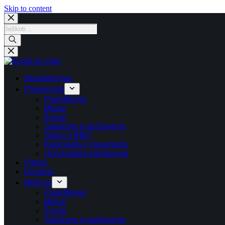
Skip
Skip to content
to
content
Products
search
Išpardavimas
Prieskoniai
Paukštienai
Mėsai
Žuviai
Salotoms ir daržovėms
Griliui ir BBQ
Kepiniams ir desertams
Universalūs prieskoniai
Pipirai
Druskos
Mišiniai
Paukštienai
Mėsai
Žuviai
Salotoms ir daržovėms