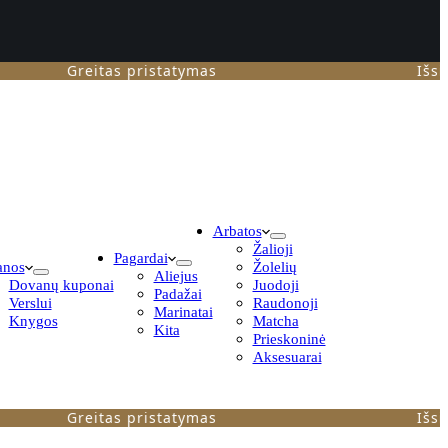
Greitas pristatymas
Išsiunčia
Arbatos
Žalioji
Pagardai
anos
Žolelių
Aliejus
Dovanų kuponai
Juodoji
Padažai
Verslui
Raudonoji
Marinatai
Knygos
Matcha
Kita
Prieskoninė
Aksesuarai
Greitas pristatymas
Išsiunčia