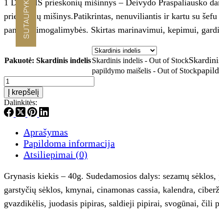
SUTAUPYKITE -10%
1 DUBLIS prieskonių mišinnys – Deivydo Praspaliausko dar s
through
prieskonių mišinys.Patikrintas, nenuviliantis ir kartu su šef
€6.90
panaudojimogalimybės. Skirtas marinavimui, kepimui, gardini
Skardini
Pakuotė
: Skardinis indelis
Skardinis indelis - Out of Stock
papil
papildymo maišelis - Out of Stock
produkto
kiekis:
Į krepšelį
AMANDUS
Dalinkitės:
1
dublis
Aprašymas
Papildoma informacija
Atsiliepimai (0)
Grynasis kiekis – 40g. Sudedamosios dalys: sezamų sėklos,
garstyčių sėklos, kmynai, cinamonas cassia, kalendra, ciberž
gvazdikėlis, juodasis pipiras, saldieji pipirai, svogūnai, čili