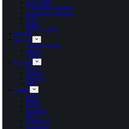
Griliui ir BBQ
Kepiniams ir desertams
Universalūs prieskoniai
Burtai
TODA
NIDOS receptai
Rinkiniai
Dovanos
Dovanų kuponai
Verslui
Knygos
Pagardai
Aliejus
Padažai
Marinatai
Kita
Arbatos
Žalioji
Žolelių
Juodoji
Raudonoji
Matcha
Prieskoninė
Aksesuarai