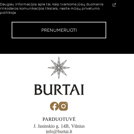
Daugiau informacijos apie tai, kaip tvarkome jūsų duomenis
rinkodaros komunikacijos tikslais, rasite mūsų privatumo
politikoje.
PRENUMERUOTI
PARDUOTUVĖ
J. Jasinskio g. 14B, Vilnius
info@burtai.lt