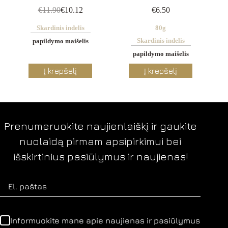
€
11.90
€
10.12
€
6.50
Skardinis indelis
80g
Skardinis indelis
papildymo maišelis
papildymo maišelis
This
This
Į krepšelį
Į krepšelį
product
product
has
has
multiple
multiple
variants.
variants.
The
The
options
options
Prenumeruokite naujienlaiškį ir gaukite
may
may
nuolaidą pirmam apsipirkimui bei
be
be
chosen
chosen
išskirtinius pasiūlymus ir naujienas!
on
on
the
the
product
product
page
page
Informuokite mane apie naujienas ir pasiūlymus