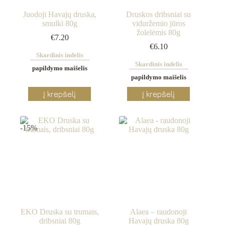
product
product
page
page
Juodoji Havajų druska,
Druskos dribsniai su
smulki 80g
viduržemio jūros
žolelėmis 80g
€
7.20
€
6.10
Skardinis indelis
Skardinis indelis
papildymo maišelis
papildymo maišelis
This
This
Į krepšelį
Į krepšelį
product
product
has
has
multiple
multiple
variants.
variants.
-15%
The
The
options
options
may
may
be
be
chosen
chosen
on
on
the
the
product
product
page
page
EKO Druska su trumais,
Alaea – raudonoji
dribsniai 80g
Havajų druska 80g