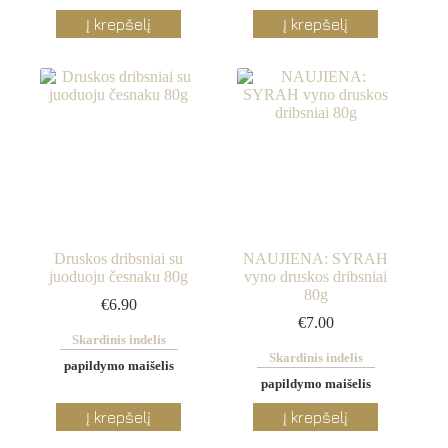
This
Į krepšelį
Į krepšelį
product
has
multiple
variants.
The
options
may
be
chosen
on
the
product
page
Druskos dribsniai su
NAUJIENA: SYRAH
juoduoju česnaku 80g
vyno druskos dribsniai
80g
€
6.90
€
7.00
Skardinis indelis
Skardinis indelis
papildymo maišelis
papildymo maišelis
This
This
Į krepšelį
Į krepšelį
product
product
has
has