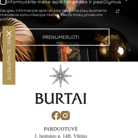
Informuokite mane apie naujienas ir pasiūlymus
Daugiau informacijos apie tai, kaip tvarkome jūsų duomenis
rinkodaros komunikacijos tikslais, rasite mūsų privatumo
politikoje.
PRENUMERUOTI
SUTAUPYKITE -10%
PARDUOTUVĖ
J. Jasinskio g. 14B, Vilnius