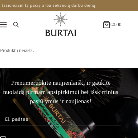
Skip
Išsiunčiam tą pačią arba sekančią darbo dieną,
to
content
€
0.00
Krepšelis
Produktų nerasta.
Prenumeruokite naujienlaiškį ir gaukite
nuolaidą pirmam apsipirkimui bei išskirtinius
pasiūlymus ir naujienas!