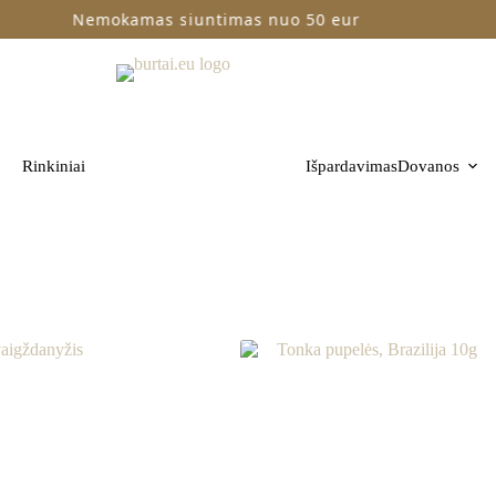
Nemokamas siuntimas nuo 50 eur
Rinkiniai
Išpardavimas
Dovanos