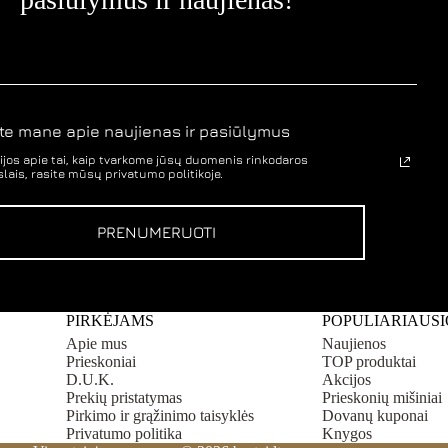
on
the
product
page
te mane apie naujienas ir pasiūlymus
jos apie tai, kaip tvarkome jūsų duomenis rinkodaros
lais, rasite mūsų privatumo politikoje.
PRENUMERUOTI
PIRKĖJAMS
POPULIARIAUSI
Apie mus
Naujienos
Prieskoniai
TOP produktai
D.U.K.
Akcijos
Prekių pristatymas
Prieskonių mišiniai
Pirkimo ir grąžinimo taisyklės
Dovanų kuponai
Privatumo politika
Knygos