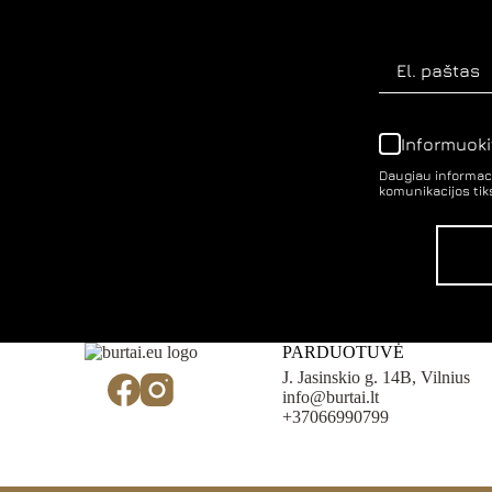
on
the
product
page
Informuoki
Daugiau informaci
komunikacijos tiks
PARDUOTUVĖ
J. Jasinskio g. 14B, Vilnius
info@burtai.lt
+37066990799