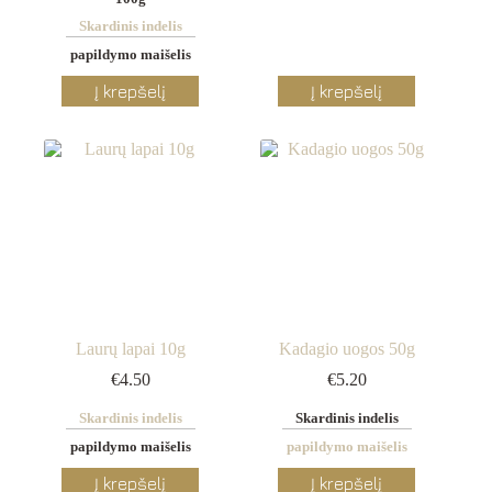
Skardinis indelis
papildymo maišelis
This
This
Į krepšelį
Į krepšelį
product
product
has
has
multiple
multiple
variants.
variants.
The
The
options
options
may
may
be
be
chosen
chosen
on
on
the
the
product
product
page
page
Laurų lapai 10g
Kadagio uogos 50g
€
4.50
€
5.20
Skardinis indelis
Skardinis indelis
papildymo maišelis
papildymo maišelis
This
This
Į krepšelį
Į krepšelį