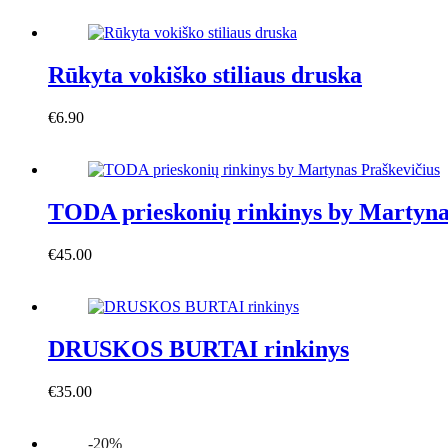
product
product
page
has
multiple
variants.
Rūkyta vokiško stiliaus druska
The
options
€
6.90
may
Į krepšelį
be
chosen
on
the
TODA prieskonių rinkinys by Martyna
product
page
€
45.00
Į krepšelį
DRUSKOS BURTAI rinkinys
€
35.00
Į krepšelį
-20%