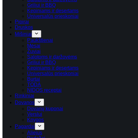
Griliui ir BBQ
Kepiniams ir desertams
Universalūs prieskoniai
Pipirai
Druskos
Mišiniai
Paukštienai
Mėsai
Žuviai
Salotoms ir daržovėms
Griliui ir BBQ
Kepiniams ir desertams
Universalūs prieskoniai
Burtai
TODA
NIDOS receptai
Rinkiniai
Dovanos
Dovanų kuponai
Verslui
Knygos
Pagardai
Aliejus