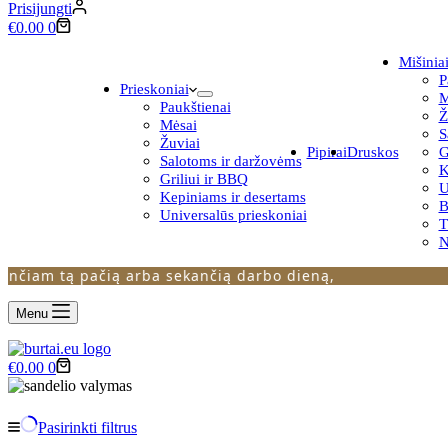
Prisijungti
Krepšelis
€
0.00
0
Mišinia
P
Prieskoniai
M
Paukštienai
Ž
Mėsai
S
Žuviai
Pipirai
Druskos
G
Salotoms ir daržovėms
K
Griliui ir BBQ
U
Kepiniams ir desertams
B
Universalūs prieskoniai
N
am tą pačią arba sekančią darbo dieną,
Menu
Krepšelis
€
0.00
0
Pasirinkti filtrus