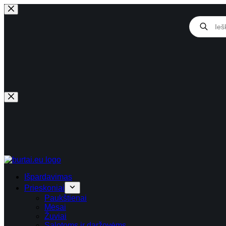
Skip
to
Products
content
search
Išpardavimas
Prieskoniai
Paukštienai
Mėsai
Žuviai
Salotoms ir daržovėms