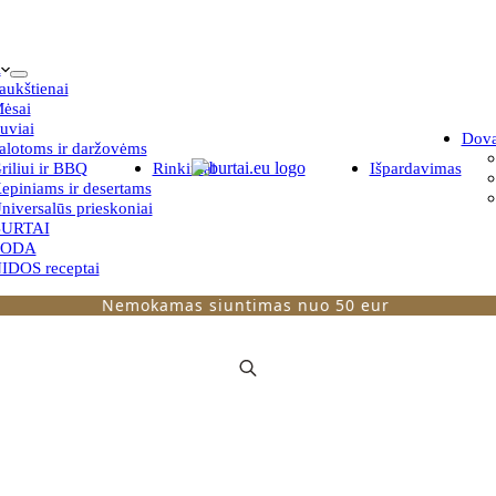
i
aukštienai
ėsai
uviai
Dov
alotoms ir daržovėms
riliui ir BBQ
Rinkiniai
Išpardavimas
epiniams ir desertams
niversalūs prieskoniai
URTAI
TODA
IDOS receptai
Nemokamas siuntimas nuo 50 eur