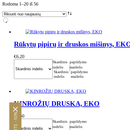
Rūšiuojama
Rodoma 1–20 iš 56
pagal
naujausią
Rūkytų pipirų ir druskos mišinys, EK
€
6.20
Skardinis
papildymo
indelis
maišelis
Skardinis
papildymo
indelis
maišelis
This
Į krepšelį
product
has
multiple
variants.
KINROŽIŲ DRUSKA, EKO
The
options
€
6.50
may
Skardinis
papildymo
be
indelis
maišelis
chosen