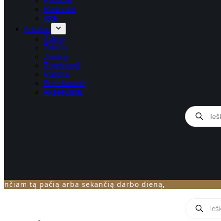
Padažai
Marinatai
Kita
Arbatos
Žalioji
Žolelių
Juodoji
Raudonoji
Matcha
Prieskoninė
Aksesuarai
Products
search
am tą pačią arba sekančią darbo dieną,
Products
search