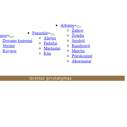
Arbatos
Žalioji
Pagardai
anos
Žolelių
Aliejus
Dovanų kuponai
Juodoji
Padažai
Verslui
Raudonoji
Marinatai
Knygos
Matcha
Kita
Prieskoninė
Aksesuarai
Greitas pristatymas
Išsi