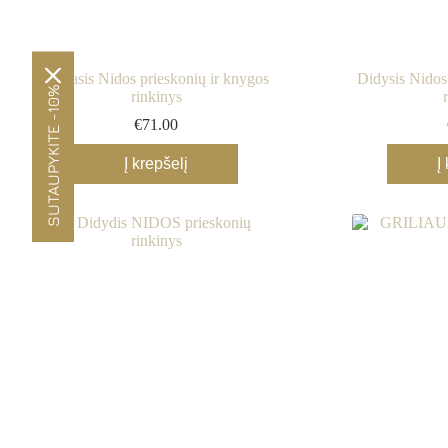
Mažasis Nidos prieskonių ir knygos
Didysis Nidos
SUTAUPYKITE -10%
rinkinys
€
71.00
Į krepšelį
Į