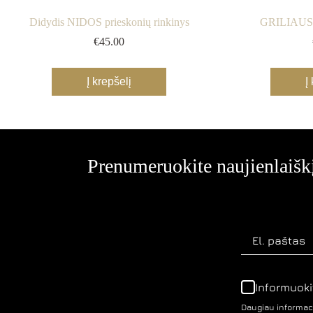
Didydis NIDOS prieskonių rinkinys
GRILIAUS 
€
45.00
Į krepšelį
Į
Prenumeruokite naujienlaiškį
Informuoki
Daugiau informaci