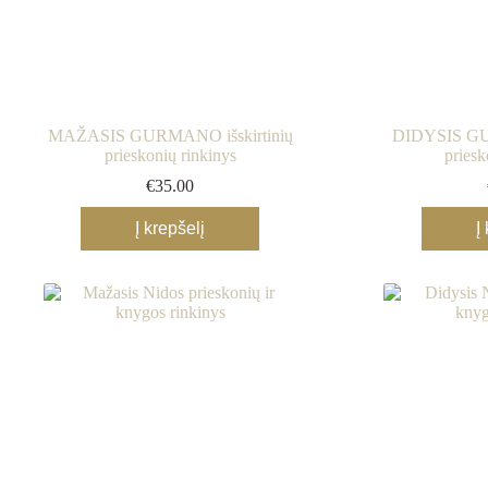
MAŽASIS GURMANO išskirtinių
DIDYSIS GU
prieskonių rinkinys
priesk
€
35.00
Į krepšelį
Į