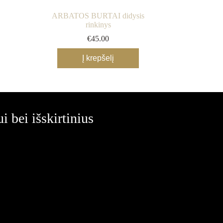
ARBATOS BURTAI didysis
rinkinys
€
45.00
Į krepšelį
 bei išskirtinius