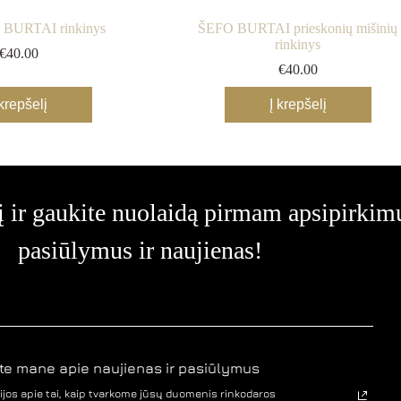
BURTAI rinkinys
ŠEFO BURTAI prieskonių mišinių
rinkinys
€
40.00
€
40.00
 krepšelį
Į krepšelį
 ir gaukite nuolaidą pirmam apsipirkimui
pasiūlymus ir naujienas!
te mane apie naujienas ir pasiūlymus
jos apie tai, kaip tvarkome jūsų duomenis rinkodaros