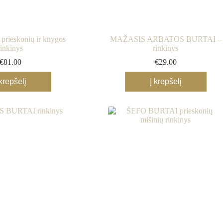
 prieskonių ir knygos
MAŽASIS ARBATOS BURTAI –
rinkinys
rinkinys
€
81.00
€
29.00
 krepšelį
Į krepšelį