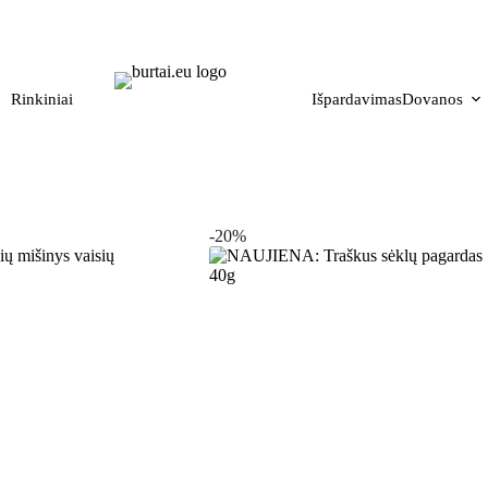
Nemokamas siuntimas nuo 50 eur
Rinkiniai
Išpardavimas
Dovanos
-20%