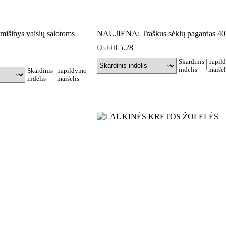
išinys vaisių salotoms
NAUJIENA: Traškus sėklų pagardas 40
€
6.60
€
5.28
Skardinis
papil
indelis
maišel
Skardinis
papildymo
indelis
maišelis
This
Į krepšelį
product
has
multiple
variants.
The
options
may
be
chosen
on
the
product
page