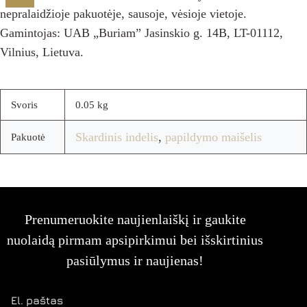
nepralaidžioje pakuotėje, sausoje, vėsioje vietoje.
Gamintojas: UAB „Buriam” Jasinskio g. 14B, LT-01112,
Vilnius, Lietuva.
Svoris
0.05 kg
Skardinis indelis
,
papildymo maišelis
Pakuotė
Prenumeruokite naujienlaiškį ir gaukite
nuolaidą pirmam apsipirkimui bei išskirtinius
pasiūlymus ir naujienas!