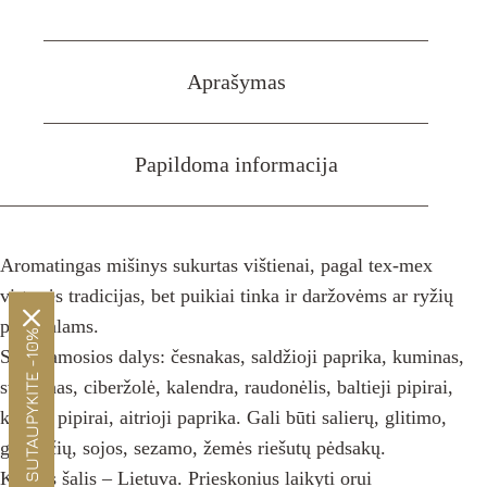
Mex
vištiena
Aprašymas
Papildoma informacija
Aromatingas mišinys sukurtas vištienai, pagal tex-mex
virtuvės tradicijas, bet puikiai tinka ir daržovėms ar ryžių
patiekalams.
SUTAUPYKITE -10%
Sudedamosios dalys: česnakas, saldžioji paprika, kuminas,
svogūnas, ciberžolė, kalendra, raudonėlis, baltieji pipirai,
kajeno pipirai, aitrioji paprika. Gali būti salierų, glitimo,
garstyčių, sojos, sezamo, žemės riešutų pėdsakų.
Kilmės šalis – Lietuva. Prieskonius laikyti orui