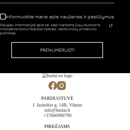
Informuokite mane apie naujienas ir pasiūlymus
Daugiau informacijos apie tai, kaip tvarkome jūsų duomenis
rinkodaros komunikacijos tikslais, rasite mūsų privatumo
politikoje.
PRENUMERUOTI
PARDUOTUVĖ
J. Jasinskio g. 14B, Vilnius
info@burtai.lt
+37066990799
PIRKĖJAMS