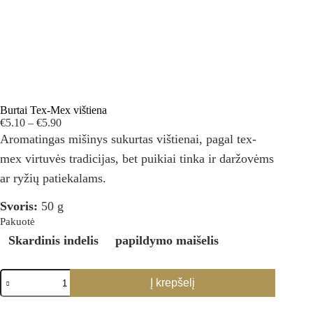
Burtai Tex-Mex vištiena
Price
€
5.10
–
€
5.90
range:
Aromatingas mišinys sukurtas vištienai, pagal tex-
€5.10
mex virtuvės tradicijas, bet puikiai tinka ir daržovėms
through
€5.90
ar ryžių patiekalams.
Svoris:
50 g
Pakuotė
Skardinis indelis
papildymo maišelis
produkto
Į krepšelį
kiekis:
Burtai
Tex-