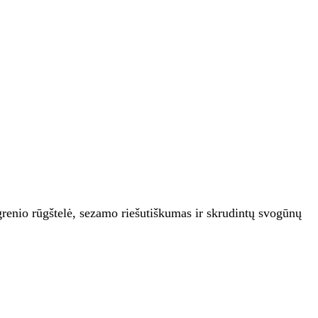
agrenio rūgštelė, sezamo riešutiškumas ir skrudintų svogūnų