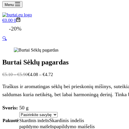
Menu
Krepšelis
€
0.00
0
-20%
🔍
Burtai Sėklų pagardas
€
5.10
–
€
5.90
€
4.08
–
€
4.72
Traškus ir aromatingas sėklų bei prieskonių mišinys, suteiki
saldumas kuria netikėtą, bet labai harmoningą derinį. Tinka b
Svoris:
50 g
Skardinis indelis
Pakuotė
Skardinis indelis
papildymo maišelis
papildymo maišelis