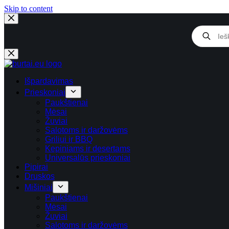
Skip
Skip to content
to
content
Products
search
Išpardavimas
Prieskoniai
Paukštienai
Mėsai
Žuviai
Salotoms ir daržovėms
Griliui ir BBQ
Kepiniams ir desertams
Universalūs prieskoniai
Pipirai
Druskos
Mišiniai
Paukštienai
Mėsai
Žuviai
Salotoms ir daržovėms