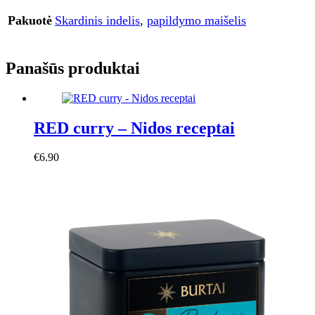
Pakuotė
Skardinis indelis
,
papildymo maišelis
Panašūs produktai
RED curry – Nidos receptai
€
6.90
Į krepšelį