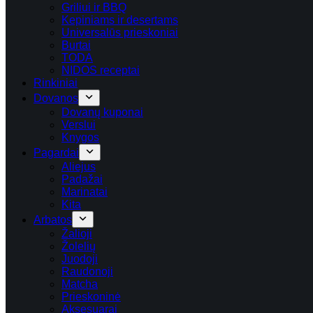
Griliui ir BBQ
Kepiniams ir desertams
Universalūs prieskoniai
Burtai
TODA
NIDOS receptai
Rinkiniai
Dovanos
Dovanų kuponai
Verslui
Knygos
Pagardai
Aliejus
Padažai
Marinatai
Kita
Arbatos
Žalioji
Žolelių
Juodoji
Raudonoji
Matcha
Prieskoninė
Aksesuarai