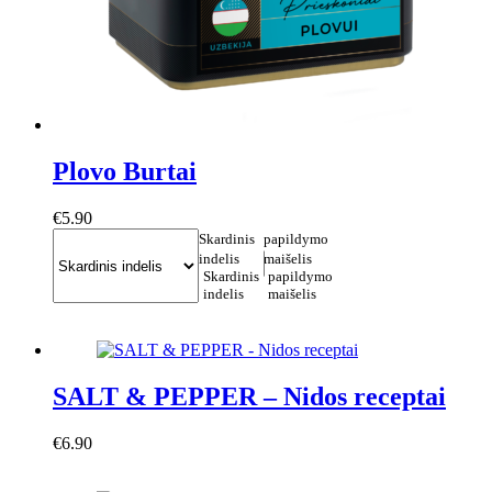
Plovo Burtai
€
5.90
Skardinis
papildymo
indelis
maišelis
Skardinis
papildymo
indelis
maišelis
This
Į krepšelį
product
has
multiple
variants.
SALT & PEPPER – Nidos receptai
The
options
€
6.90
may
Į krepšelį
be
chosen