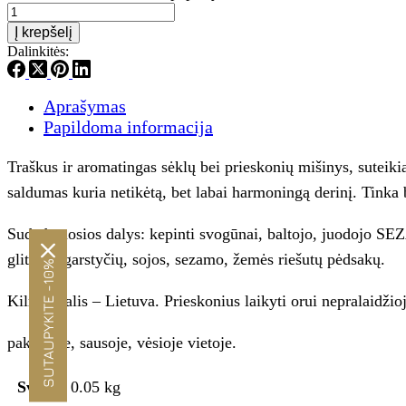
produkto
kiekis:
Į krepšelį
Burtai
Dalinkitės:
Sėklų
pagardas
Aprašymas
Papildoma informacija
Traškus ir aromatingas sėklų bei prieskonių mišinys, suteiki
saldumas kuria netikėtą, bet labai harmoningą derinį. Tinka b
Sudedamosios dalys: kepinti svogūnai, baltojo, juodojo SEZ
glitimo, garstyčių, sojos, sezamo, žemės riešutų pėdsakų.
SUTAUPYKITE -10%
Kilmės šalis – Lietuva. Prieskonius laikyti orui nepralaidžio
pakuotėje, sausoje, vėsioje vietoje.
Svoris
0.05 kg