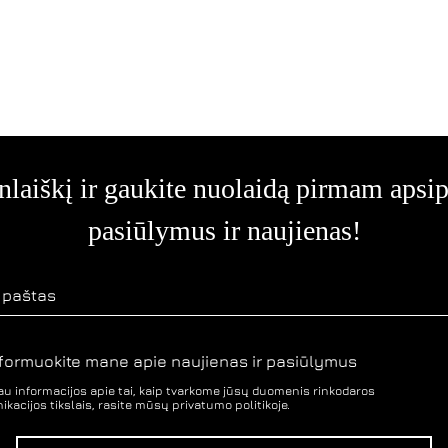
laiškį ir gaukite nuolaidą pirmam apsipi
pasiūlymus ir naujienas!
nformuokite mane apie naujienas ir pasiūlymus
u informacijos apie tai, kaip tvarkome jūsų duomenis rinkodaros
kacijos tikslais, rasite mūsų privatumo politikoje.