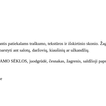
antis patiekalams traškumo, tekstūros ir išskirtinio skonio. Ž
arstyti ant salotų, daržovių, kiaušinių ar užkandžių.
AMO SĖKLOS, juodgrūdė, česnakas, žagrenis, saldžioji paprika
je