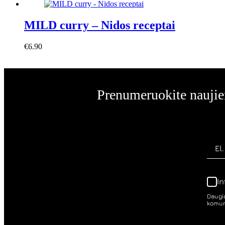
on
the
MILD curry – Nidos receptai
product
page
€
6.90
Į krepšelį
Prenumeruokite naujien
I
Daugia
komuni