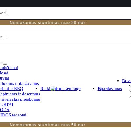
emokamas siuntimas nuo 50 eur
i
aukštienai
ėsai
uviai
Dov
alotoms ir daržovėms
riliui ir BBQ
Rinkiniai
Išpardavimas
epiniams ir desertams
niversalūs prieskoniai
URTAI
TODA
IDOS receptai
emokamas siuntimas nuo 50 eur