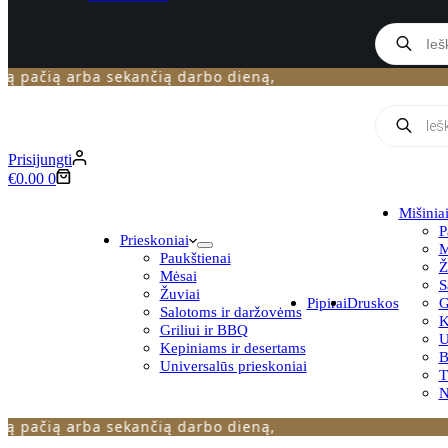
Products
search
čią arba sekančią darbo dieną,
N
Products
search
Prisijungti
Krepšelis
€
0.00
0
Mišinia
P
Prieskoniai
M
Paukštienai
Ž
Mėsai
S
Žuviai
Pipirai
Druskos
G
Salotoms ir daržovėms
K
Griliui ir BBQ
U
Kepiniams ir desertams
B
Universalūs prieskoniai
N
čią arba sekančią darbo dieną,
N