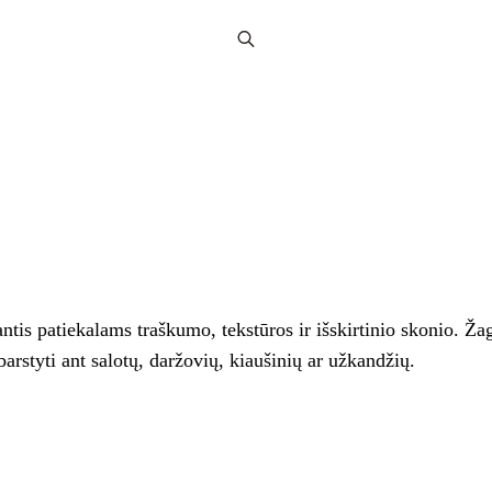
antis patiekalams traškumo, tekstūros ir išskirtinio skonio. Ž
arstyti ant salotų, daržovių, kiaušinių ar užkandžių.