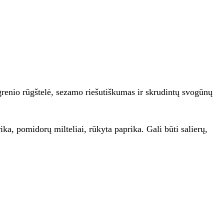
agrenio rūgštelė, sezamo riešutiškumas ir skrudintų svogūnų
, pomidorų milteliai, rūkyta paprika. Gali būti salierų,