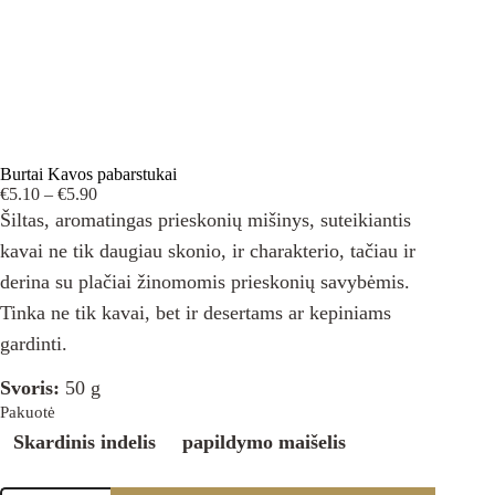
Burtai Kavos pabarstukai
Price
€
5.10
–
€
5.90
range:
Šiltas, aromatingas prieskonių mišinys, suteikiantis
€5.10
kavai ne tik daugiau skonio, ir charakterio, tačiau ir
through
€5.90
derina su plačiai žinomomis prieskonių savybėmis.
Tinka ne tik kavai, bet ir desertams ar kepiniams
gardinti.
Svoris:
50 g
Pakuotė
Skardinis indelis
papildymo maišelis