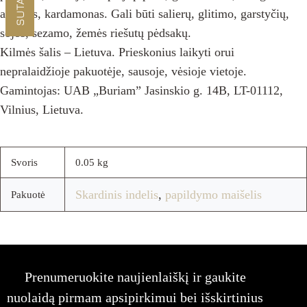
anyžius, kardamonas. Gali būti salierų, glitimo, garstyčių,
sojos, sezamo, žemės riešutų pėdsakų.
Kilmės šalis – Lietuva. Prieskonius laikyti orui
nepralaidžioje pakuotėje, sausoje, vėsioje vietoje.
Gamintojas: UAB „Buriam” Jasinskio g. 14B, LT-01112,
Vilnius, Lietuva.
Svoris
0.05 kg
Skardinis indelis
,
papildymo maišelis
Pakuotė
Prenumeruokite naujienlaiškį ir gaukite
nuolaidą pirmam apsipirkimui bei išskirtinius