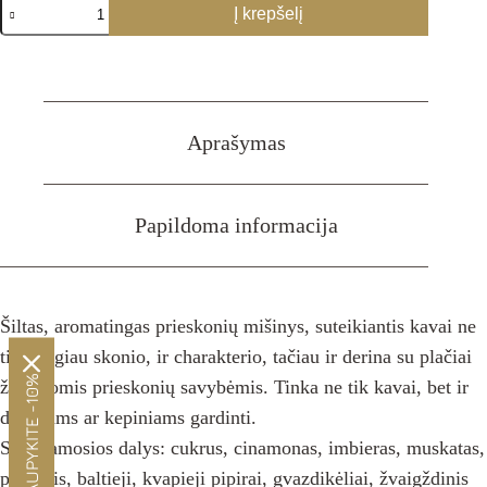
produkto
Į krepšelį
kiekis:
Burtai
Kavos
pabarstukai
Aprašymas
Papildoma informacija
Šiltas, aromatingas prieskonių mišinys, suteikiantis kavai ne
tik daugiau skonio, ir charakterio, tačiau ir derina su plačiai
SUTAUPYKITE -10%
žinomomis prieskonių savybėmis. Tinka ne tik kavai, bet ir
desertams ar kepiniams gardinti.
Sudedamosios dalys: cukrus, cinamonas, imbieras, muskatas,
pankolis, baltieji, kvapieji pipirai, gvazdikėliai, žvaigždinis