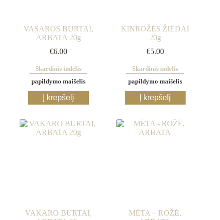
VASAROS BURTAI,
KINROŽĖS ŽIEDAI
ARBATA 20g
20g
€
6.00
€
5.00
Skardinis indelis
Skardinis indelis
papildymo maišelis
papildymo maišelis
This
This
Į krepšelį
Į krepšelį
product
product
has
has
multiple
multiple
variants.
variants.
The
The
options
options
may
may
be
be
chosen
chosen
on
on
the
the
product
product
page
page
VAKARO BURTAI,
MĖTA – ROŽĖ,