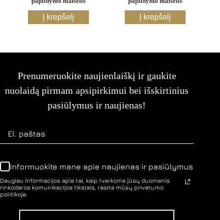
papildymo maišelis
papildymo maišelis
This
This
Į krepšelį
Į krepšelį
product
product
has
has
multiple
multiple
variants.
variants.
The
The
options
options
Prenumeruokite naujienlaiškį ir gaukite
may
may
be
be
nuolaidą pirmam apsipirkimui bei išskirtinius
chosen
chosen
on
on
pasiūlymus ir naujienas!
the
the
product
product
page
page
Informuokite mane apie naujienas ir pasiūlymus
Daugiau informacijos apie tai, kaip tvarkome jūsų duomenis
rinkodaros komunikacijos tikslais, rasite mūsų privatumo
politikoje.