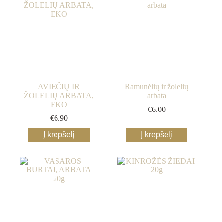
AVIEČIŲ IR
Ramunėlių ir žolelių
ŽOLELIŲ ARBATA,
arbata
EKO
€
6.00
€
6.90
Į krepšelį
Į krepšelį