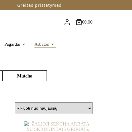
Greitas pristatymas
Išsiun
€
0.00
Krepšelis
Pagardai
Arbatos
Matcha