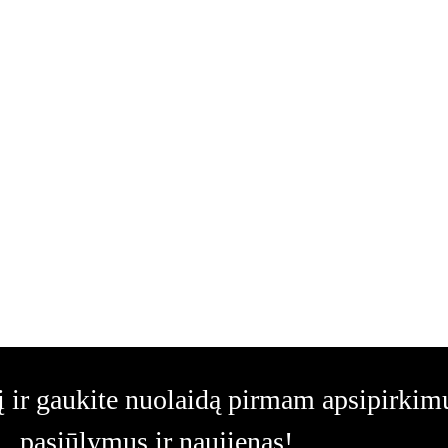
 ir gaukite nuolaidą pirmam apsipirkimui
pasiūlymus ir naujienas!