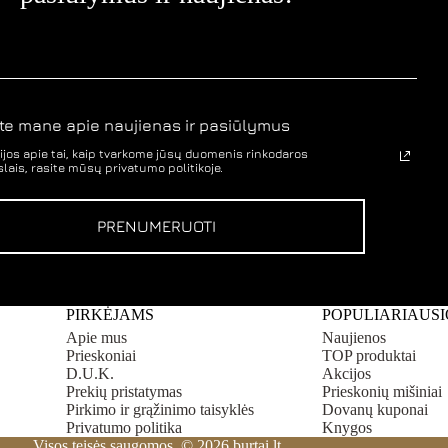
te mane apie naujienas ir pasiūlymus
jos apie tai, kaip tvarkome jūsų duomenis rinkodaros
lais, rasite mūsų privatumo politikoje.
PRENUMERUOTI
PIRKĖJAMS
POPULIARIAUSI
Apie mus
Naujienos
Prieskoniai
TOP produktai
D.U.K.
Akcijos
Prekių pristatymas
Prieskonių mišiniai
Pirkimo ir grąžinimo taisyklės
Dovanų kuponai
Privatumo politika
Knygos
Visos teisės saugomos © 2026 burtai.lt