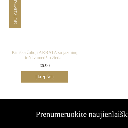
SUTAUPYKITE -10%
Kiniška žalioji ARBATA su jazminų
ir šeivamedžio žiedais
€
6.90
Į krepšelį
Prenumeruokite naujienlaiškį