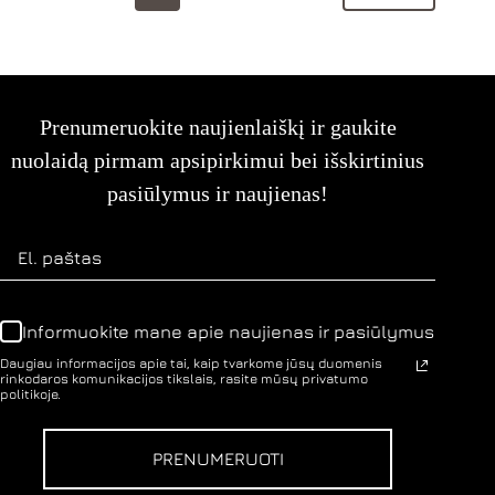
may
may
be
be
chosen
chosen
on
on
the
the
product
product
Prenumeruokite naujienlaiškį ir gaukite
page
page
nuolaidą pirmam apsipirkimui bei išskirtinius
pasiūlymus ir naujienas!
Informuokite mane apie naujienas ir pasiūlymus
Daugiau informacijos apie tai, kaip tvarkome jūsų duomenis
rinkodaros komunikacijos tikslais, rasite mūsų privatumo
politikoje.
PRENUMERUOTI