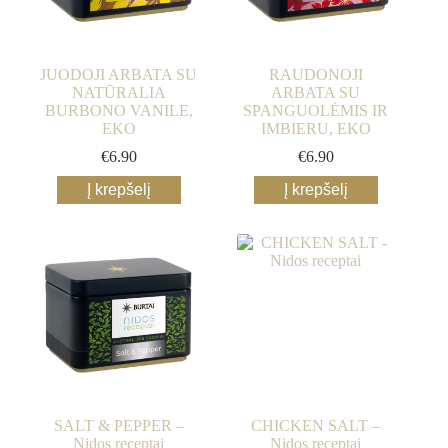
JUODOJI ARBATA SU
RAUDONOJI
NATŪRALIA
ARBATA SU
BURBONO VANILE,
SPANGUOLĖMIS IR
EKO
IMBIERU, EKO
€
6.90
€
6.90
Į krepšelį
Į krepšelį
SALT & PEPPER –
CHICKEN SALT –
Nidos receptai
Nidos receptai