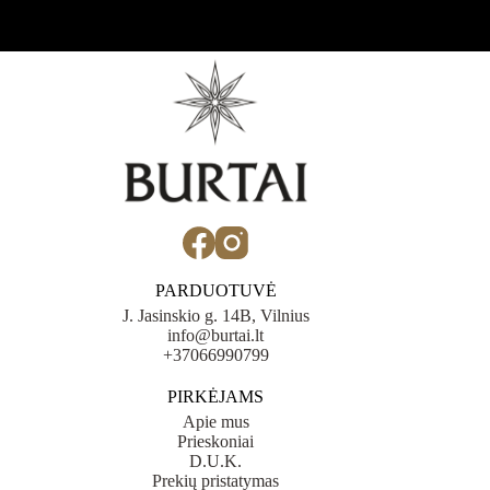
PARDUOTUVĖ
J. Jasinskio g. 14B, Vilnius
info@burtai.lt
+37066990799
PIRKĖJAMS
Apie mus
Prieskoniai
D.U.K.
Prekių pristatymas