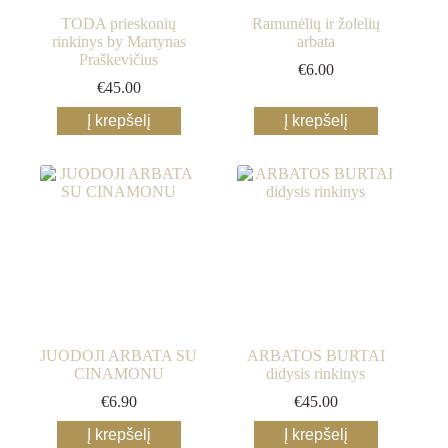
TODA prieskonių
Ramunėlių ir žolelių
rinkinys by Martynas
arbata
Praškevičius
€
6.00
€
45.00
Į krepšelį
Į krepšelį
JUODOJI ARBATA SU
ARBATOS BURTAI
CINAMONU
didysis rinkinys
€
6.90
€
45.00
Į krepšelį
Į krepšelį