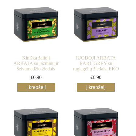
Kiniška žalioji
JUODOJI ARBATA
ARBATA su jazminų ir
EARL GREY su
šeivamedžio žiedais
rugiagėlių žiedais, EKO
€
6.90
€
6.90
Į krepšelį
Į krepšelį