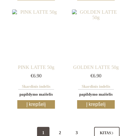
PINK LATTE 50g
GOLDEN LATTE 50g
€
6.90
€
6.90
Skardinis indelis
Skardinis indelis
papildymo maišelis
papildymo maišelis
This
This
Į krepšelį
Į krepšelį
product
product
has
has
multiple
multiple
variants.
variants.
The
The
1
2
3
KITAS
options
options