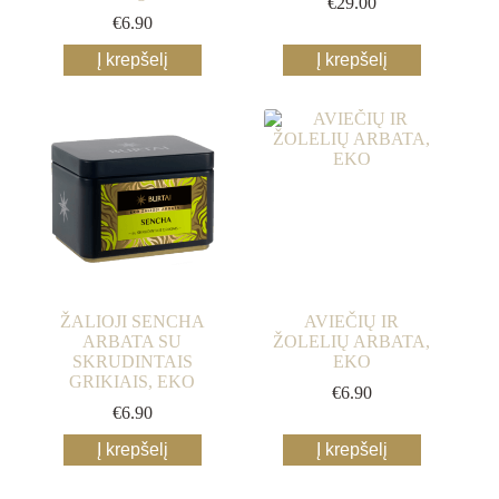
€
29.00
€
6.90
Į krepšelį
Į krepšelį
ŽALIOJI SENCHA
AVIEČIŲ IR
ARBATA SU
ŽOLELIŲ ARBATA,
SKRUDINTAIS
EKO
GRIKIAIS, EKO
€
6.90
€
6.90
Į krepšelį
Į krepšelį