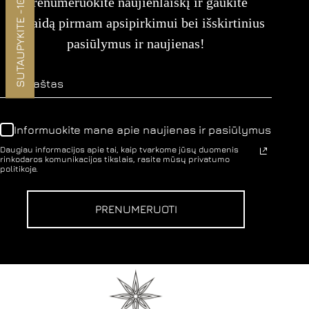
SUTAUPYKITE -10%
Prenumeruokite naujienlaiškį ir gaukite
nuolaidą pirmam apsipirkimui bei išskirtinius
pasiūlymus ir naujienas!
Informuokite mane apie naujienas ir pasiūlymus
Daugiau informacijos apie tai, kaip tvarkome jūsų duomenis
rinkodaros komunikacijos tikslais, rasite mūsų privatumo
politikoje.
PRENUMERUOTI