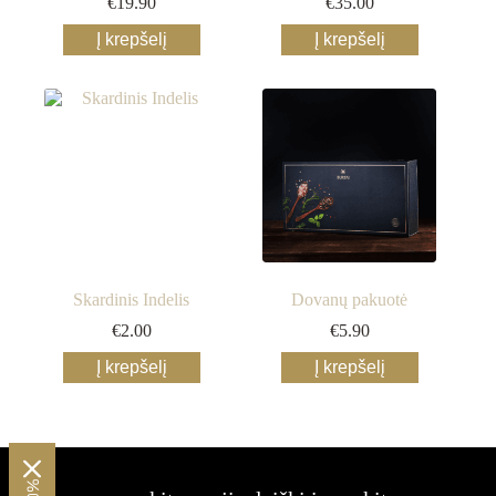
€
19.90
€
35.00
Į krepšelį
Į krepšelį
Skardinis Indelis
Dovanų pakuotė
€
2.00
€
5.90
Į krepšelį
Į krepšelį