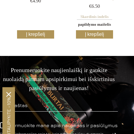
€
4.90
€
6.50
Skardinis indelis
papildymo maišelis
This
Į krepšelį
Į krepšelį
product
has
multiple
variants.
The
options
Prenumeruokite naujienlaiškį ir gaukite
may
be
nuolaidą pirmam apsipirkimui bei išskirtinius
chosen
on
pasiūlymus ir naujienas!
the
product
SUTAUPYKITE -10%
page
Informuokite mane apie naujienas ir pasiūlymus
Daugiau informacijos apie tai, kaip tvarkome jūsų duomenis