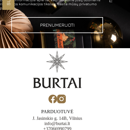
rinkodaros komunikacijos tikslais, rasite mūsų privatumo
politikoje.
PRENUMERUOTI
PARDUOTUVĖ
J. Jasinskio g. 14B, Vilnius
info@burtai.lt
+37066990799